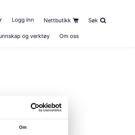
r
Logg inn
Nettbutikk
Søk
unnskap og verktøy
Om oss
Om