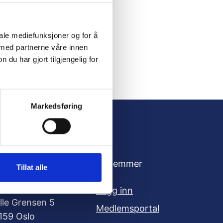
iale mediefunksjoner og for å
 med partnerne våre innen
u har gjort tilgjengelig for
Markedsføring
dresse
For medlemmer
Tillat alle
oksne for Barn
Logg inn
ille Grensen 5
Medlemsportal
159 Oslo