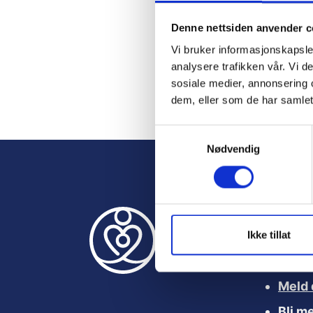
Denne nettsiden anvender c
Rem
Vi bruker informasjonskapsler
analysere trafikken vår. Vi 
sosiale medier, annonsering 
dem, eller som de har samlet
Forgo
S
Nødvendig
a
m
t
y
k
k
Ikke tillat
Nyttige le
e
v
a
Meld 
l
Bli m