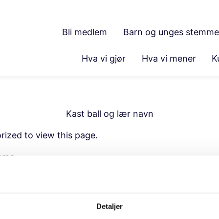
Bli medlem
Barn og unges stemme
Hva vi gjør
Hva vi mener
K
Kast ball og lær navn
rized to view this page.
ame
ord
Detaljer