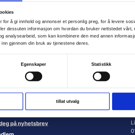
ookies
ember Me
 for å gi innhold og annonser et personlig preg, for å levere sos
deler dessuten informasjon om hvordan du bruker nettstedet vårt,
og analysearbeid, som kan kombinere den med annen informasjon d
 inn gjennom din bruk av tjenestene deres.
t Password
Egenskaper
Statistikk
A
tillat utvalg
nker:
V
L
deg på nyhetsbrev
0
edlem