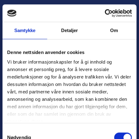
H
o
Å
p
p
p
n
t
Samtykke
Detaljer
Om
e
i
m
l
e
i
Denne nettsiden anvender cookies
n
n
Vi bruker informasjonskapsler for å gi innhold og
y
n
annonser et personlig preg, for å levere sosiale
h
mediefunksjoner og for å analysere trafikken vår. Vi deler
o
dessuten informasjon om hvordan du bruker nettstedet
l
Personvern
d
vårt, med partnerne våre innen sosiale medier,
Varsling
annonsering og analysearbeid, som kan kombinere den
med annen informasjon du har gjort tilgjengelig for dem,
eller som de har samlet inn gjennom din bruk av
tjenestene deres.
Nyttige lenker:
S
Nødvendig
a