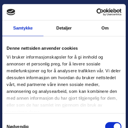
H
o
Å
p
p
p
n
t
Samtykke
Detaljer
Om
e
i
m
l
e
i
Denne nettsiden anvender cookies
n
n
Vi bruker informasjonskapsler for å gi innhold og
y
n
annonser et personlig preg, for å levere sosiale
h
mediefunksjoner og for å analysere trafikken vår. Vi deler
o
dessuten informasjon om hvordan du bruker nettstedet
l
Personvern
d
vårt, med partnerne våre innen sosiale medier,
Varsling
annonsering og analysearbeid, som kan kombinere den
med annen informasjon du har gjort tilgjengelig for dem,
eller som de har samlet inn gjennom din bruk av
tjenestene deres.
Nyttige lenker:
S
Nødvendig
a