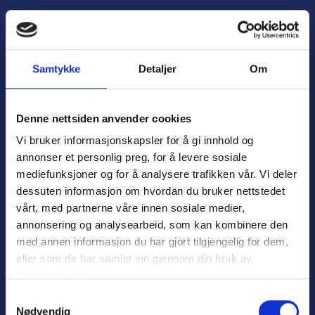
H
o
Å
p
p
p
n
t
Samtykke
Detaljer
Om
e
i
m
l
e
i
Denne nettsiden anvender cookies
n
n
Vi bruker informasjonskapsler for å gi innhold og
y
n
annonser et personlig preg, for å levere sosiale
h
mediefunksjoner og for å analysere trafikken vår. Vi deler
o
dessuten informasjon om hvordan du bruker nettstedet
l
Personvern
d
vårt, med partnerne våre innen sosiale medier,
Varsling
annonsering og analysearbeid, som kan kombinere den
med annen informasjon du har gjort tilgjengelig for dem,
eller som de har samlet inn gjennom din bruk av
tjenestene deres.
Nyttige lenker:
S
Nødvendig
a