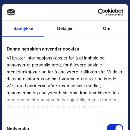
H
o
Å
p
p
p
n
t
Samtykke
Detaljer
Om
e
i
m
l
e
i
Denne nettsiden anvender cookies
n
n
Vi bruker informasjonskapsler for å gi innhold og
y
n
annonser et personlig preg, for å levere sosiale
h
mediefunksjoner og for å analysere trafikken vår. Vi deler
o
dessuten informasjon om hvordan du bruker nettstedet
l
Personvern
d
vårt, med partnerne våre innen sosiale medier,
Varsling
annonsering og analysearbeid, som kan kombinere den
med annen informasjon du har gjort tilgjengelig for dem,
eller som de har samlet inn gjennom din bruk av
tjenestene deres.
Nyttige lenker:
S
Nødvendig
a