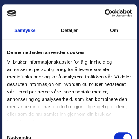
H
o
Å
p
p
p
n
t
Samtykke
Detaljer
Om
e
i
m
l
e
i
Denne nettsiden anvender cookies
n
n
Vi bruker informasjonskapsler for å gi innhold og
y
n
annonser et personlig preg, for å levere sosiale
h
mediefunksjoner og for å analysere trafikken vår. Vi deler
o
dessuten informasjon om hvordan du bruker nettstedet
l
Personvern
d
vårt, med partnerne våre innen sosiale medier,
Varsling
annonsering og analysearbeid, som kan kombinere den
med annen informasjon du har gjort tilgjengelig for dem,
eller som de har samlet inn gjennom din bruk av
tjenestene deres.
Nyttige lenker:
S
Nødvendig
a