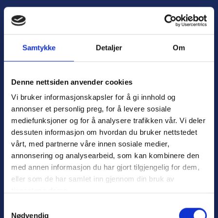
H
o
Å
p
p
p
n
t
Samtykke
Detaljer
Om
e
i
m
l
e
i
Denne nettsiden anvender cookies
n
n
Vi bruker informasjonskapsler for å gi innhold og
y
n
annonser et personlig preg, for å levere sosiale
h
mediefunksjoner og for å analysere trafikken vår. Vi deler
o
dessuten informasjon om hvordan du bruker nettstedet
l
Personvern
d
vårt, med partnerne våre innen sosiale medier,
Varsling
annonsering og analysearbeid, som kan kombinere den
med annen informasjon du har gjort tilgjengelig for dem,
eller som de har samlet inn gjennom din bruk av
tjenestene deres.
Nyttige lenker:
S
Nødvendig
a