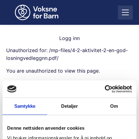
H
o
Å
p
p
p
n
t
e
i
Logg inn
m
l
e
Unauthorized for:
/mp-files/4-2-aktivitet-2-en-god-
i
n
n
losningvedleggnn.pdf/
y
n
You are unauthorized to view this page.
h
o
Username
l
d
Samtykke
Detaljer
Om
Password
Denne nettsiden anvender cookies
Remember Me
Vi bruker informasjonskapsler for å gi innhold og