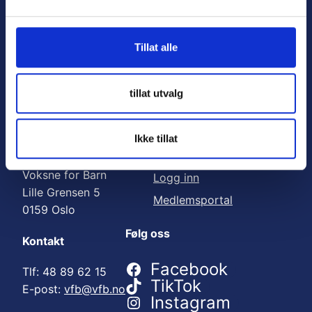
Nyttige lenker:
l
g
Meld deg på nyhetsbrev
Tillat alle
Bli medlem
Engasjer deg
tillat utvalg
Gi en gave
Ikke tillat
Adresse
For medlemmer
Voksne for Barn
Logg inn
Lille Grensen 5
Medlemsportal
0159 Oslo
Følg oss
Kontakt
Facebook
Tlf: 48 89 62 15
TikTok
E-post:
vfb@vfb.no
Instagram