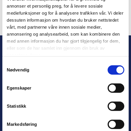
annonser et personlig preg, for å levere sosiale
mediefunksjoner og for å analysere trafikken vår. Vi deler
dessuten informasjon om hvordan du bruker nettstedet
vårt, med partnerne våre innen sosiale medier,
Forgot Password
annonsering og analysearbeid, som kan kombinere den
med annen informasjon du har gjort tilgjengelig for dem,
eller som de har samlet inn gjennom din bruk av
tjenestene deres.
S
Nødvendig
a
m
t
Egenskaper
y
Personvern
k
Varsling
k
Statistikk
e
v
Markedsføring
a