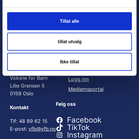
Nyttige lenker:
l
g
Meld deg på nyhetsbrev
Tillat alle
Bli medlem
Engasjer deg
tillat utvalg
Gi en gave
Ikke tillat
Adresse
For medlemmer
Voksne for Barn
Logg inn
Lille Grensen 5
Medlemsportal
0159 Oslo
Følg oss
Kontakt
Facebook
Tlf: 48 89 62 15
TikTok
E-post:
vfb@vfb.no
Instagram