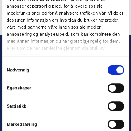
annonser et personlig preg, for å levere sosiale
mediefunksjoner og for å analysere trafikken vår. Vi deler
dessuten informasjon om hvordan du bruker nettstedet
vårt, med partnerne våre innen sosiale medier,
Forgot Password
annonsering og analysearbeid, som kan kombinere den
med annen informasjon du har gjort tilgjengelig for dem,
eller som de har samlet inn gjennom din bruk av
tjenestene deres.
S
Nødvendig
a
m
t
Egenskaper
y
Personvern
k
Varsling
k
Statistikk
e
v
Markedsføring
a