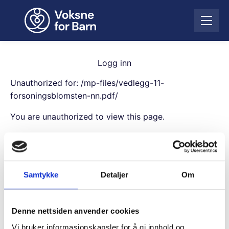
H
o
Å
p
p
p
n
t
e
i
Logg inn
m
l
e
Unauthorized for:
/mp-files/vedlegg-11-
i
n
n
forsoningsblomsten-nn.pdf/
y
n
You are unauthorized to view this page.
h
o
Username
l
d
Samtykke
Detaljer
Om
Password
Denne nettsiden anvender cookies
Remember Me
Vi bruker informasjonskapsler for å gi innhold og