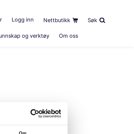
r
Logg inn
Nettbutikk
Søk
unnskap og verktøy
Om oss
Om