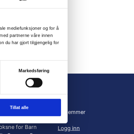
iale mediefunksjoner og for å
 med partnerne våre innen
u har gjort tilgjengelig for
Markedsføring
Tillat alle
dresse
For medlemmer
oksne for Barn
Logg inn