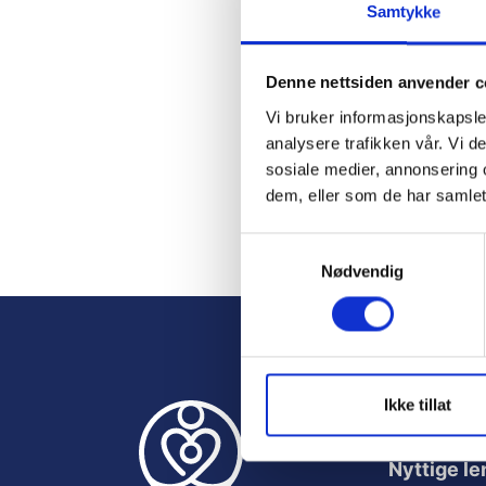
Samtykke
Passw
Denne nettsiden anvender c
Vi bruker informasjonskapsler
analysere trafikken vår. Vi 
Rem
sosiale medier, annonsering 
dem, eller som de har samlet
S
Nødvendig
a
Forgo
m
t
y
k
k
Ikke tillat
e
v
Nyttige le
a