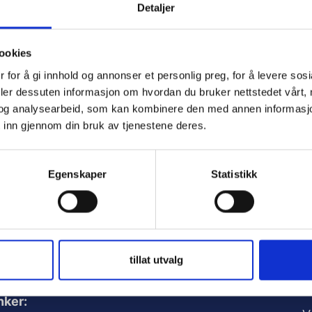
Detaljer
ord
ookies
 for å gi innhold og annonser et personlig preg, for å levere sos
deler dessuten informasjon om hvordan du bruker nettstedet vårt,
ember Me
og analysearbeid, som kan kombinere den med annen informasjon d
 inn gjennom din bruk av tjenestene deres.
Egenskaper
Statistikk
t Password
tillat utvalg
A
nker: