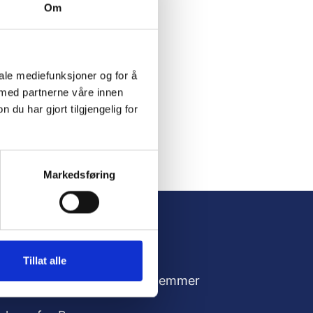
Om
iale mediefunksjoner og for å
 med partnerne våre innen
u har gjort tilgjengelig for
Markedsføring
Tillat alle
dresse
For medlemmer