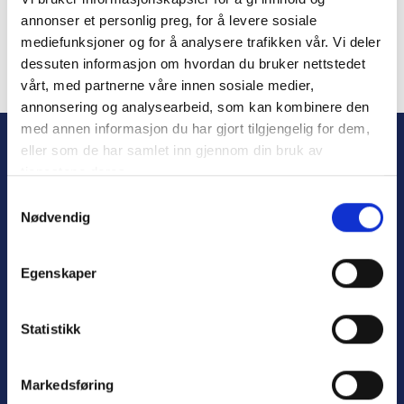
Remember Me
annonser et personlig preg, for å levere sosiale
mediefunksjoner og for å analysere trafikken vår. Vi deler
dessuten informasjon om hvordan du bruker nettstedet
vårt, med partnerne våre innen sosiale medier,
Forgot Password
annonsering og analysearbeid, som kan kombinere den
med annen informasjon du har gjort tilgjengelig for dem,
eller som de har samlet inn gjennom din bruk av
tjenestene deres.
S
Nødvendig
a
m
t
Egenskaper
y
Personvern
k
Varsling
k
Statistikk
e
v
Markedsføring
a