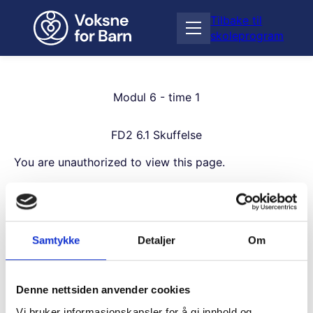
H
Tilbake til
o
Å
skoleprogram
p
p
p
n
t
e
i
m
Modul 6 - time 1
l
e
i
n
n
FD2 6.1 Skuffelse
y
n
h
You are unauthorized to view this page.
o
Username
l
d
Samtykke
Detaljer
Om
Password
Denne nettsiden anvender cookies
Vi bruker informasjonskapsler for å gi innhold og