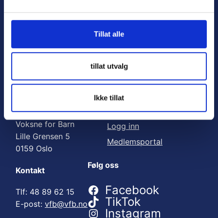
Nyttige lenker:
l
g
Meld deg på nyhetsbrev
Tillat alle
Bli medlem
Engasjer deg
tillat utvalg
Gi en gave
Ikke tillat
Adresse
For medlemmer
Voksne for Barn
Logg inn
Lille Grensen 5
Medlemsportal
0159 Oslo
Følg oss
Kontakt
Facebook
Tlf: 48 89 62 15
TikTok
E-post:
vfb@vfb.no
Instagram