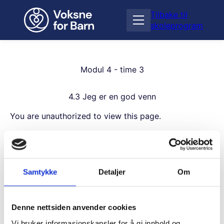
H
Tilbake til
o
Å
skoleprogram
p
p
p
n
t
e
i
m
Modul 4 - time 3
l
e
i
n
n
4.3 Jeg er en god venn
y
n
h
You are unauthorized to view this page.
o
Username
l
d
Samtykke
Detaljer
Om
Password
Denne nettsiden anvender cookies
Vi bruker informasjonskapsler for å gi innhold og