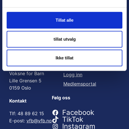
Nyttige lenker:
l
g
Meld deg på nyhetsbrev
Tillat alle
Bli medlem
Engasjer deg
tillat utvalg
Gi en gave
Ikke tillat
Adresse
For medlemmer
Voksne for Barn
Logg inn
Lille Grensen 5
Medlemsportal
0159 Oslo
Følg oss
Kontakt
Facebook
Tlf: 48 89 62 15
TikTok
E-post:
vfb@vfb.no
Instagram