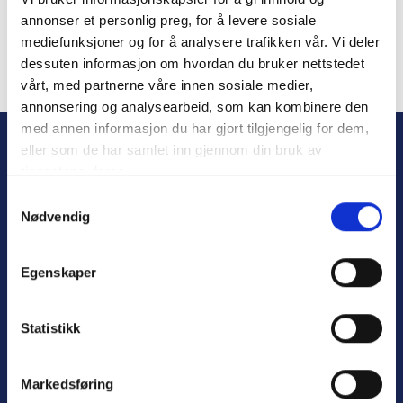
Remember Me
annonser et personlig preg, for å levere sosiale
mediefunksjoner og for å analysere trafikken vår. Vi deler
dessuten informasjon om hvordan du bruker nettstedet
vårt, med partnerne våre innen sosiale medier,
Forgot Password
annonsering og analysearbeid, som kan kombinere den
med annen informasjon du har gjort tilgjengelig for dem,
eller som de har samlet inn gjennom din bruk av
tjenestene deres.
S
Nødvendig
a
m
t
Egenskaper
y
Personvern
k
Varsling
k
Statistikk
e
v
Markedsføring
a