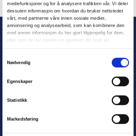
mediefunksjoner og for å analysere trafikken vår. Vi deler
dessuten informasjon om hvordan du bruker nettstedet
Forgot Password
vårt, med partnerne våre innen sosiale medier,
annonsering og analysearbeid, som kan kombinere den
med annen informasjon du har gjort tilgjengelig for dem,
eller som de har samlet inn gjennom din bruk av
tjenestene deres.
S
Nødvendig
a
m
t
Personvern
Egenskaper
y
Varsling
k
k
Statistikk
e
v
Nyttige lenker:
Markedsføring
a
l
Meld deg på nyhetsbrev