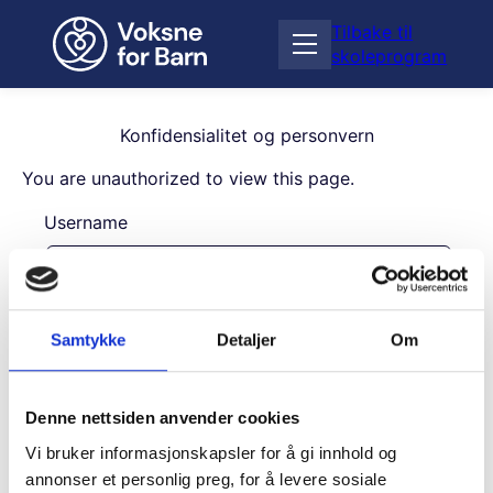
H
Tilbake til
o
Å
skoleprogram
p
p
p
n
t
e
i
Konfidensialitet og personvern
m
l
e
You are unauthorized to view this page.
i
n
n
Username
y
n
h
o
l
Password
d
Samtykke
Detaljer
Om
Remember Me
Denne nettsiden anvender cookies
Vi bruker informasjonskapsler for å gi innhold og
annonser et personlig preg, for å levere sosiale