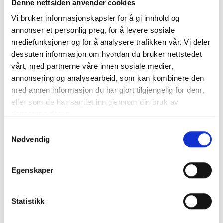
Denne nettsiden anvender cookies
Når Emil er redd, slår hjertet hans fort, han blir stiv i
hele kroppen, han får pesepust og svetter. Mennesker
Vi bruker informasjonskapsler for å gi innhold og
merker følelse litt ulikt, og bare du kan bli ekspert på
annonser et personlig preg, for å levere sosiale
mediefunksjoner og for å analysere trafikken vår. Vi deler
hvordan du merker følelsene i din kropp.
dessuten informasjon om hvordan du bruker nettstedet
vårt, med partnerne våre innen sosiale medier,
annonsering og analysearbeid, som kan kombinere den
med annen informasjon du har gjort tilgjengelig for dem,
eller som de har samlet inn gjennom din bruk av
tjenestene deres.
S
Nødvendig
a
m
t
Egenskaper
y
k
k
Statistikk
e