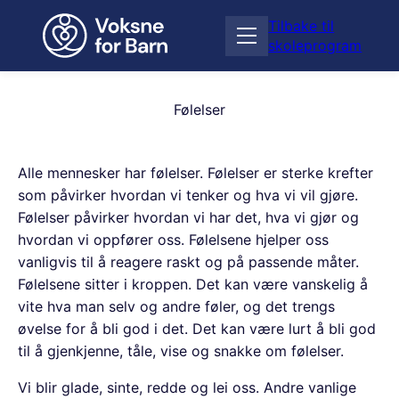
H
Tilbake til
o
Å
skoleprogram
p
p
p
n
t
e
i
Følelser
m
l
e
i
n
n
Alle mennesker har følelser. Følelser er sterke krefter
y
n
som påvirker hvordan vi tenker og hva vi vil gjøre.
h
Følelser påvirker hvordan vi har det, hva vi gjør og
o
hvordan vi oppfører oss. Følelsene hjelper oss
l
vanligvis til å reagere raskt og på passende måter.
d
Følelsene sitter i kroppen. Det kan være vanskelig å
vite hva man selv og andre føler, og det trengs
øvelse for å bli god i det. Det kan være lurt å bli god
til å gjenkjenne, tåle, vise og snakke om følelser.
Vi blir glade, sinte, redde og lei oss. Andre vanlige