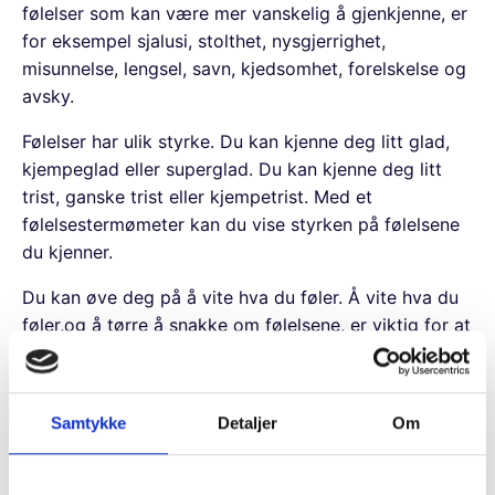
følelser som kan være mer vanskelig å gjenkjenne, er
for eksempel sjalusi, stolthet, nysgjerrighet,
misunnelse, lengsel, savn, kjedsomhet, forelskelse og
avsky.
Følelser har ulik styrke. Du kan kjenne deg litt glad,
kjempeglad eller superglad. Du kan kjenne deg litt
trist, ganske trist eller kjempetrist. Med et
følelsestermømeter kan du vise styrken på følelsene
du kjenner.
Du kan øve deg på å vite hva du føler. Å vite hva du
føler,og å tørre å snakke om følelsene, er viktig for at
du skal kunne takle trøblete følelser. Hvis du og de
rundt deg vet hva du føler, vet dere om noe viktig! Å
lyve for seg selv eller til andre om følelser, hjelper
Samtykke
Detaljer
Om
sjelden. Er man redd,
så er man redd. Er man lei seg, så er man lei seg.