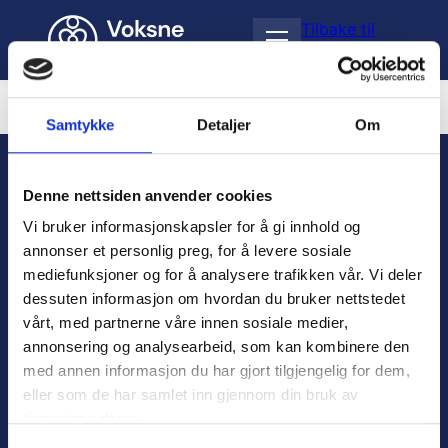
H
Tilbake til
o
Å
skoleprogram
p
p
p
n
t
e
i
Samarbeidspartnere og hjelpetiltak
Samtykke
Detaljer
Om
m
l
e
i
n
n
Denne nettsiden anvender cookies
y
n
Vi bruker informasjonskapsler for å gi innhold og
h
o
annonser et personlig preg, for å levere sosiale
l
mediefunksjoner og for å analysere trafikken vår. Vi deler
d
dessuten informasjon om hvordan du bruker nettstedet
vårt, med partnerne våre innen sosiale medier,
Personvern
annonsering og analysearbeid, som kan kombinere den
med annen informasjon du har gjort tilgjengelig for dem,
Varsling
eller som de har samlet inn gjennom din bruk av
tjenestene deres.