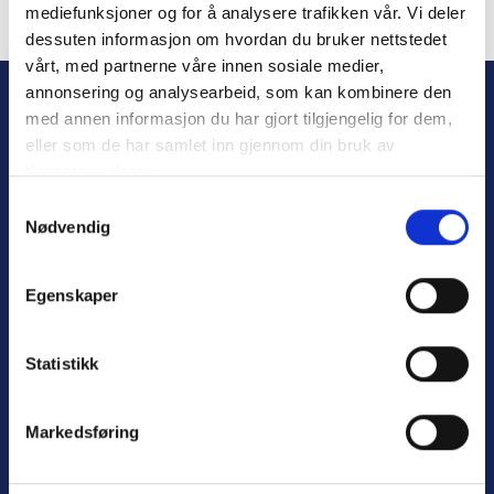
mediefunksjoner og for å analysere trafikken vår. Vi deler
dessuten informasjon om hvordan du bruker nettstedet
Forgot Password
vårt, med partnerne våre innen sosiale medier,
annonsering og analysearbeid, som kan kombinere den
med annen informasjon du har gjort tilgjengelig for dem,
eller som de har samlet inn gjennom din bruk av
tjenestene deres.
S
Nødvendig
a
m
t
Personvern
Egenskaper
y
Varsling
k
k
Statistikk
e
v
Nyttige lenker:
Markedsføring
a
l
Meld deg på nyhetsbrev