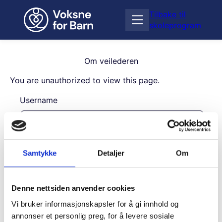
H
Tilbake til
o
Å
skoleprogram
p
p
p
n
t
e
i
Om veilederen
m
l
e
You are unauthorized to view this page.
i
n
n
Username
y
n
h
o
l
Password
d
Samtykke
Detaljer
Om
Remember Me
Denne nettsiden anvender cookies
Vi bruker informasjonskapsler for å gi innhold og
annonser et personlig preg, for å levere sosiale