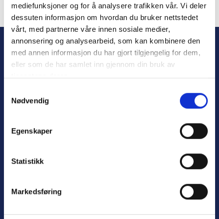
mediefunksjoner og for å analysere trafikken vår. Vi deler
dessuten informasjon om hvordan du bruker nettstedet
Forgot Password
vårt, med partnerne våre innen sosiale medier,
annonsering og analysearbeid, som kan kombinere den
med annen informasjon du har gjort tilgjengelig for dem,
eller som de har samlet inn gjennom din bruk av
tjenestene deres.
S
Nødvendig
a
m
t
Personvern
Egenskaper
y
Varsling
k
k
Statistikk
e
v
Nyttige lenker:
Markedsføring
a
l
Meld deg på nyhetsbrev