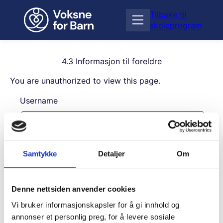
H
Tilbake til
o
Å
skoleprogram
p
p
p
n
t
e
i
4.3 Informasjon til foreldre
m
l
e
You are unauthorized to view this page.
i
n
n
Username
y
n
h
o
l
Password
d
Samtykke
Detaljer
Om
Remember Me
Denne nettsiden anvender cookies
Vi bruker informasjonskapsler for å gi innhold og
annonser et personlig preg, for å levere sosiale