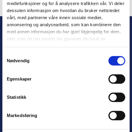
mediefunksjoner og for å analysere trafikken vår. Vi deler
dessuten informasjon om hvordan du bruker nettstedet
Forgot Password
vårt, med partnerne våre innen sosiale medier,
annonsering og analysearbeid, som kan kombinere den
med annen informasjon du har gjort tilgjengelig for dem,
eller som de har samlet inn gjennom din bruk av
tjenestene deres.
S
Nødvendig
a
m
t
Personvern
Egenskaper
y
Varsling
k
k
Statistikk
e
v
Nyttige lenker:
Markedsføring
a
l
Meld deg på nyhetsbrev