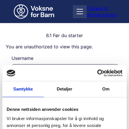
H
Tilbake til
o
Å
skoleprogram
p
p
p
n
t
e
i
6.1 Før du starter
m
l
e
You are unauthorized to view this page.
i
n
n
Username
y
n
h
o
l
Password
d
Samtykke
Detaljer
Om
Remember Me
Denne nettsiden anvender cookies
Vi bruker informasjonskapsler for å gi innhold og
annonser et personlig preg, for å levere sosiale