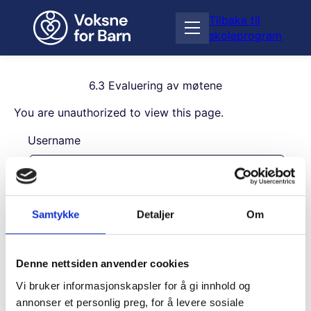
H
Tilbake til
o
Å
skoleprogram
p
p
p
n
t
e
i
6.3 Evaluering av møtene
m
l
e
You are unauthorized to view this page.
i
n
n
Username
y
n
h
o
l
Password
d
Samtykke
Detaljer
Om
Remember Me
Denne nettsiden anvender cookies
Vi bruker informasjonskapsler for å gi innhold og
annonser et personlig preg, for å levere sosiale