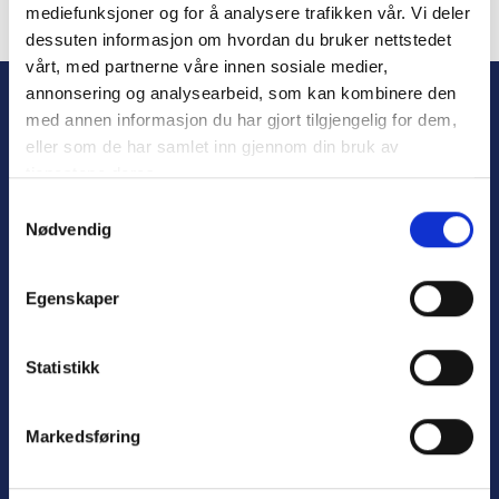
mediefunksjoner og for å analysere trafikken vår. Vi deler
dessuten informasjon om hvordan du bruker nettstedet
Forgot Password
vårt, med partnerne våre innen sosiale medier,
annonsering og analysearbeid, som kan kombinere den
med annen informasjon du har gjort tilgjengelig for dem,
eller som de har samlet inn gjennom din bruk av
tjenestene deres.
S
Nødvendig
a
m
t
Personvern
Egenskaper
y
Varsling
k
k
Statistikk
e
v
Nyttige lenker:
Markedsføring
a
l
Meld deg på nyhetsbrev