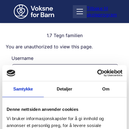
H
Tilbake til
o
Å
skoleprogram
p
p
p
n
t
e
i
1.7 Tegn familien
m
l
e
You are unauthorized to view this page.
i
n
n
Username
y
n
h
o
l
Password
d
Samtykke
Detaljer
Om
Remember Me
Denne nettsiden anvender cookies
Vi bruker informasjonskapsler for å gi innhold og
annonser et personlig preg, for å levere sosiale