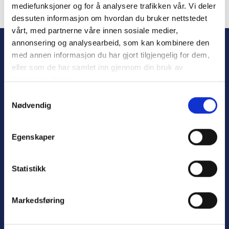
mediefunksjoner og for å analysere trafikken vår. Vi deler
dessuten informasjon om hvordan du bruker nettstedet
Forgot Password
vårt, med partnerne våre innen sosiale medier,
annonsering og analysearbeid, som kan kombinere den
med annen informasjon du har gjort tilgjengelig for dem,
eller som de har samlet inn gjennom din bruk av
tjenestene deres.
S
Nødvendig
a
m
t
Personvern
Egenskaper
y
Varsling
k
k
Statistikk
e
v
Nyttige lenker:
Markedsføring
a
l
Meld deg på nyhetsbrev