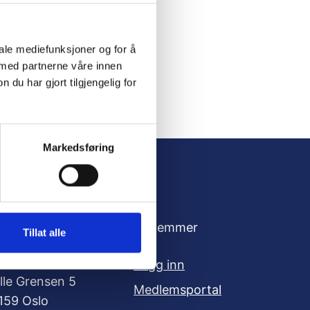
iale mediefunksjoner og for å
 med partnerne våre innen
u har gjort tilgjengelig for
Markedsføring
dresse
For medlemmer
Tillat alle
oksne for Barn
Logg inn
ille Grensen 5
Medlemsportal
159 Oslo