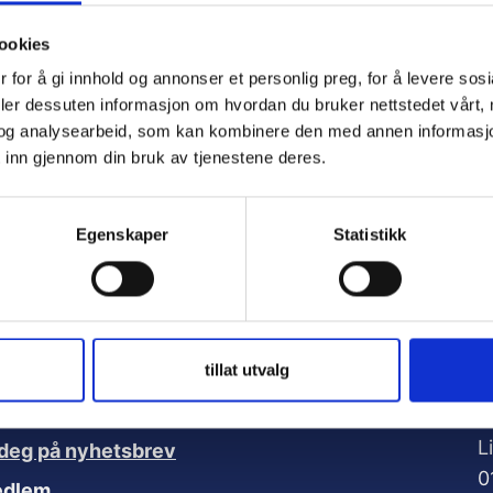
ookies
ember Me
 for å gi innhold og annonser et personlig preg, for å levere sos
deler dessuten informasjon om hvordan du bruker nettstedet vårt,
og analysearbeid, som kan kombinere den med annen informasjon d
 inn gjennom din bruk av tjenestene deres.
t Password
Egenskaper
Statistikk
A
tillat utvalg
nker:
V
L
deg på nyhetsbrev
0
edlem