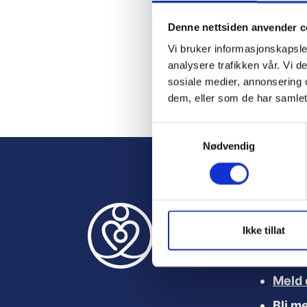
Denne nettsiden anvender c
Rem
Vi bruker informasjonskapsler
analysere trafikken vår. Vi 
sosiale medier, annonsering 
dem, eller som de har samlet
Forgo
S
Nødvendig
a
m
t
y
k
k
Ikke tillat
Nyttige le
e
v
a
Meld 
l
Bli m