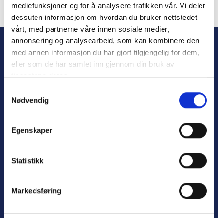
mediefunksjoner og for å analysere trafikken vår. Vi deler
dessuten informasjon om hvordan du bruker nettstedet
Forgot Password
vårt, med partnerne våre innen sosiale medier,
annonsering og analysearbeid, som kan kombinere den
med annen informasjon du har gjort tilgjengelig for dem,
eller som de har samlet inn gjennom din bruk av
tjenestene deres.
S
Nødvendig
a
m
t
Personvern
Egenskaper
y
Varsling
k
k
Statistikk
e
v
Nyttige lenker:
Markedsføring
a
l
Meld deg på nyhetsbrev