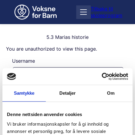
H
Tilbake til
o
Å
skoleprogram
p
p
p
n
t
e
i
5.3 Marias historie
m
l
e
You are unauthorized to view this page.
i
n
n
Username
y
n
h
o
l
Password
d
Samtykke
Detaljer
Om
Remember Me
Denne nettsiden anvender cookies
Vi bruker informasjonskapsler for å gi innhold og
annonser et personlig preg, for å levere sosiale