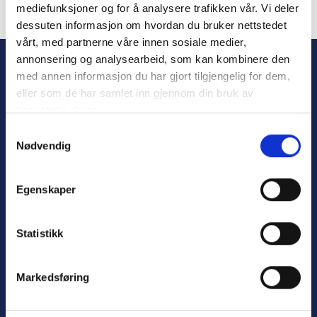
mediefunksjoner og for å analysere trafikken vår. Vi deler
dessuten informasjon om hvordan du bruker nettstedet
Forgot Password
vårt, med partnerne våre innen sosiale medier,
annonsering og analysearbeid, som kan kombinere den
med annen informasjon du har gjort tilgjengelig for dem,
eller som de har samlet inn gjennom din bruk av
tjenestene deres.
S
Nødvendig
a
m
t
Personvern
Egenskaper
y
Varsling
k
k
Statistikk
e
v
Nyttige lenker:
Markedsføring
a
l
Meld deg på nyhetsbrev