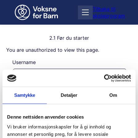
H
Tilbake til
o
Å
skoleprogram
p
p
p
n
t
e
i
2.1 Før du starter
m
l
e
You are unauthorized to view this page.
i
n
n
Username
y
n
h
o
l
Password
d
Samtykke
Detaljer
Om
Remember Me
Denne nettsiden anvender cookies
Vi bruker informasjonskapsler for å gi innhold og
annonser et personlig preg, for å levere sosiale