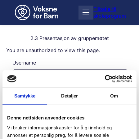
H
Tilbake til
o
Å
skoleprogram
p
p
p
n
t
e
i
2.3 Presentasjon av gruppemøtet
m
l
e
You are unauthorized to view this page.
i
n
n
Username
y
n
h
o
l
Password
d
Samtykke
Detaljer
Om
Remember Me
Denne nettsiden anvender cookies
Vi bruker informasjonskapsler for å gi innhold og
annonser et personlig preg, for å levere sosiale