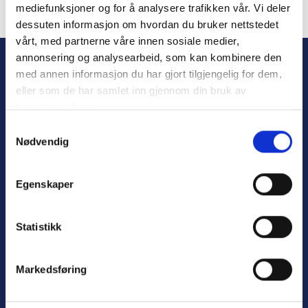
mediefunksjoner og for å analysere trafikken vår. Vi deler
dessuten informasjon om hvordan du bruker nettstedet
Forgot Password
vårt, med partnerne våre innen sosiale medier,
annonsering og analysearbeid, som kan kombinere den
med annen informasjon du har gjort tilgjengelig for dem,
eller som de har samlet inn gjennom din bruk av
tjenestene deres.
S
Nødvendig
a
m
t
Personvern
Egenskaper
y
Varsling
k
k
Statistikk
e
v
Nyttige lenker:
Markedsføring
a
l
Meld deg på nyhetsbrev