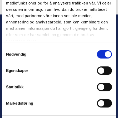
mediefunksjoner og for å analysere trafikken vår. Vi deler
dessuten informasjon om hvordan du bruker nettstedet
Forgot Password
vårt, med partnerne våre innen sosiale medier,
annonsering og analysearbeid, som kan kombinere den
med annen informasjon du har gjort tilgjengelig for dem,
eller som de har samlet inn gjennom din bruk av
tjenestene deres.
S
Nødvendig
a
m
t
Personvern
Egenskaper
y
Varsling
k
k
Statistikk
e
v
Nyttige lenker:
Markedsføring
a
l
Meld deg på nyhetsbrev