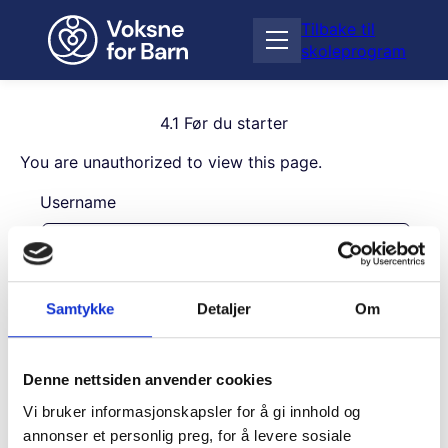
H
Tilbake til
o
Å
skoleprogram
p
p
p
n
t
e
i
4.1 Før du starter
m
l
e
You are unauthorized to view this page.
i
n
n
Username
y
n
h
o
l
Password
d
Samtykke
Detaljer
Om
Remember Me
Denne nettsiden anvender cookies
Vi bruker informasjonskapsler for å gi innhold og
annonser et personlig preg, for å levere sosiale