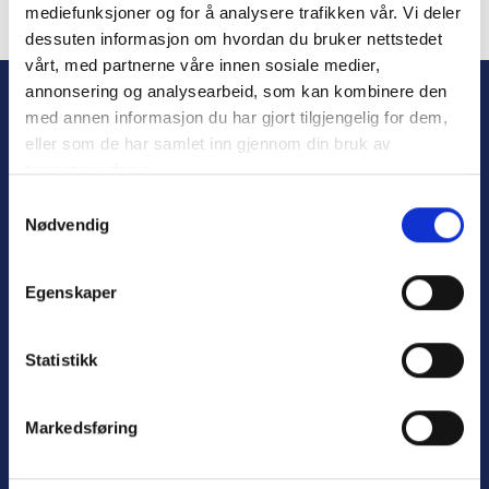
mediefunksjoner og for å analysere trafikken vår. Vi deler
dessuten informasjon om hvordan du bruker nettstedet
Forgot Password
vårt, med partnerne våre innen sosiale medier,
annonsering og analysearbeid, som kan kombinere den
med annen informasjon du har gjort tilgjengelig for dem,
eller som de har samlet inn gjennom din bruk av
tjenestene deres.
S
Nødvendig
a
m
t
Personvern
Egenskaper
y
Varsling
k
k
Statistikk
e
v
Nyttige lenker:
Markedsføring
a
l
Meld deg på nyhetsbrev