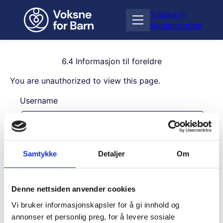
H
Tilbake til
o
Å
skoleprogram
p
p
p
n
t
e
i
6.4 Informasjon til foreldre
m
l
e
You are unauthorized to view this page.
i
n
n
Username
y
n
h
o
l
Password
d
Samtykke
Detaljer
Om
Remember Me
Denne nettsiden anvender cookies
Vi bruker informasjonskapsler for å gi innhold og
annonser et personlig preg, for å levere sosiale