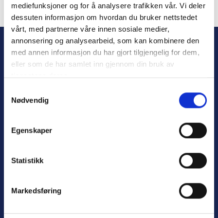
mediefunksjoner og for å analysere trafikken vår. Vi deler
dessuten informasjon om hvordan du bruker nettstedet
Forgot Password
vårt, med partnerne våre innen sosiale medier,
annonsering og analysearbeid, som kan kombinere den
med annen informasjon du har gjort tilgjengelig for dem,
eller som de har samlet inn gjennom din bruk av
tjenestene deres.
S
Nødvendig
a
m
t
Personvern
Egenskaper
y
Varsling
k
k
Statistikk
e
v
Nyttige lenker:
Markedsføring
a
l
Meld deg på nyhetsbrev