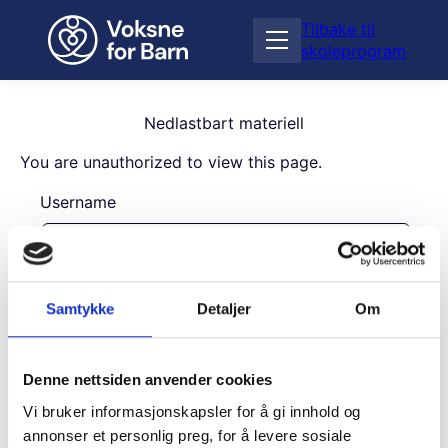
H
Tilbake til
o
Å
skoleprogram
p
p
p
n
t
e
i
Nedlastbart materiell
m
l
e
You are unauthorized to view this page.
i
n
n
Username
y
n
h
o
l
Password
d
Samtykke
Detaljer
Om
Remember Me
Denne nettsiden anvender cookies
Vi bruker informasjonskapsler for å gi innhold og
annonser et personlig preg, for å levere sosiale