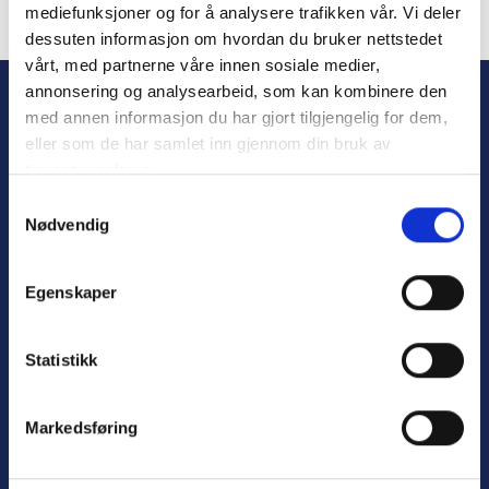
mediefunksjoner og for å analysere trafikken vår. Vi deler
dessuten informasjon om hvordan du bruker nettstedet
Forgot Password
vårt, med partnerne våre innen sosiale medier,
annonsering og analysearbeid, som kan kombinere den
med annen informasjon du har gjort tilgjengelig for dem,
eller som de har samlet inn gjennom din bruk av
tjenestene deres.
S
Nødvendig
a
m
t
Personvern
Egenskaper
y
Varsling
k
k
Statistikk
e
v
Nyttige lenker:
Markedsføring
a
l
Meld deg på nyhetsbrev