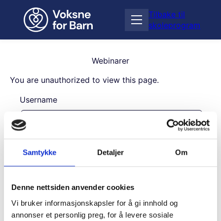
H
Tilbake til
o
Å
skoleprogram
p
p
p
n
t
e
i
Webinarer
m
l
e
You are unauthorized to view this page.
i
n
n
Username
y
n
h
o
l
Password
d
Samtykke
Detaljer
Om
Remember Me
Denne nettsiden anvender cookies
Vi bruker informasjonskapsler for å gi innhold og
annonser et personlig preg, for å levere sosiale