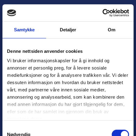
H
o
Å
p
p
p
n
t
Samtykke
Detaljer
Om
e
i
m
l
e
i
Denne nettsiden anvender cookies
n
n
Vi bruker informasjonskapsler for å gi innhold og
y
n
annonser et personlig preg, for å levere sosiale
h
mediefunksjoner og for å analysere trafikken vår. Vi deler
o
dessuten informasjon om hvordan du bruker nettstedet
l
Personvern
d
vårt, med partnerne våre innen sosiale medier,
Varsling
annonsering og analysearbeid, som kan kombinere den
med annen informasjon du har gjort tilgjengelig for dem,
eller som de har samlet inn gjennom din bruk av
tjenestene deres.
Nyttige lenker:
S
Nødvendig
a