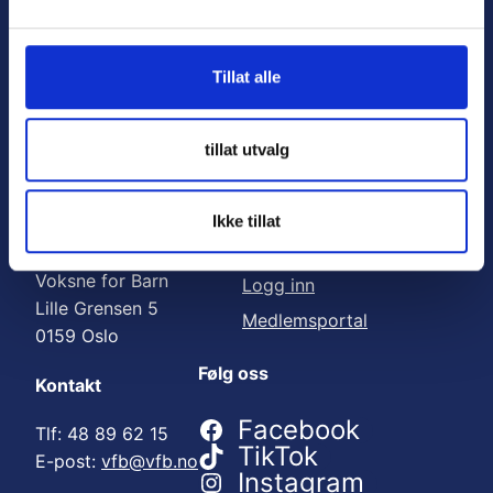
Nyttige lenker:
l
g
Meld deg på nyhetsbrev
Tillat alle
Bli medlem
Engasjer deg
tillat utvalg
Gi en gave
Ikke tillat
Adresse
For medlemmer
Voksne for Barn
Logg inn
Lille Grensen 5
Medlemsportal
0159 Oslo
Følg oss
Kontakt
Facebook
Tlf: 48 89 62 15
TikTok
E-post:
vfb@vfb.no
Instagram