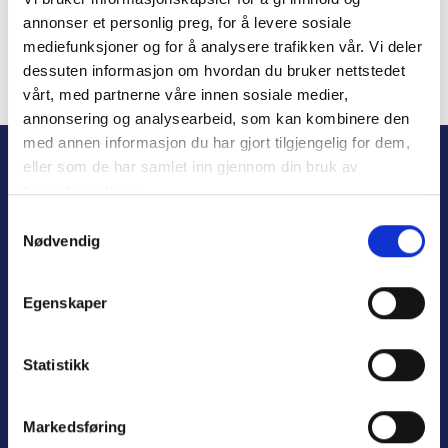
Remember Me
annonser et personlig preg, for å levere sosiale
mediefunksjoner og for å analysere trafikken vår. Vi deler
dessuten informasjon om hvordan du bruker nettstedet
vårt, med partnerne våre innen sosiale medier,
Forgot Password
annonsering og analysearbeid, som kan kombinere den
med annen informasjon du har gjort tilgjengelig for dem,
eller som de har samlet inn gjennom din bruk av
tjenestene deres.
S
Nødvendig
a
m
t
Egenskaper
y
Personvern
k
Varsling
k
Statistikk
e
v
Markedsføring
a