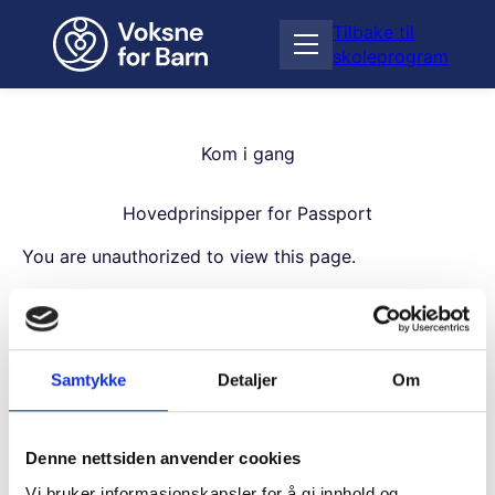
H
Tilbake til
o
Å
skoleprogram
p
p
p
n
t
e
i
m
Kom i gang
l
e
i
n
n
Hovedprinsipper for Passport
y
n
h
You are unauthorized to view this page.
o
Username
l
d
Samtykke
Detaljer
Om
Password
Denne nettsiden anvender cookies
Vi bruker informasjonskapsler for å gi innhold og