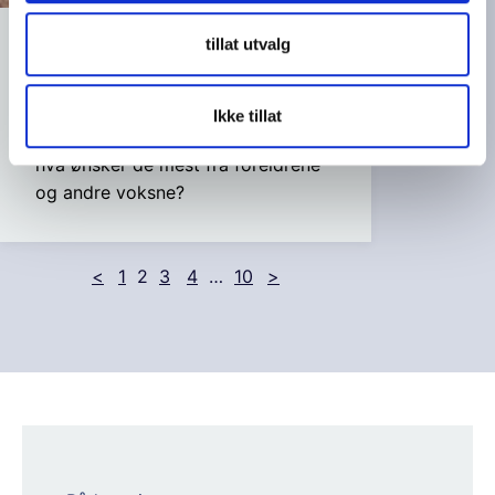
tillat utvalg
Hva mener barn og unge
Jula barna ønsker seg
Ikke tillat
Hva er barns råd for en god jul –
hva ønsker de mest fra foreldrene
og andre voksne?
<
1
2
3
4
…
10
>