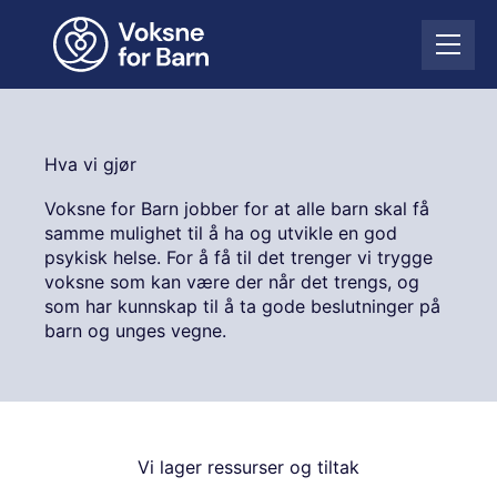
H
o
Å
p
p
p
n
t
e
i
m
l
Hva vi gjør
e
i
n
n
Voksne for Barn jobber for at alle barn skal få
y
n
samme mulighet til å ha og utvikle en god
h
psykisk helse. For å få til det trenger vi trygge
o
voksne som kan være der når det trengs, og
l
som har kunnskap til å ta gode beslutninger på
d
barn og unges vegne.
Vi lager ressurser og tiltak