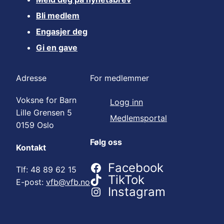
Bli medlem
Engasjer deg
Gi en gave
Adresse
For medlemmer
Voksne for Barn
Logg inn
Lille Grensen 5
Medlemsportal
0159 Oslo
Følg oss
Kontakt
Facebook
Tlf: 48 89 62 15
TikTok
E-post:
vfb@vfb.no
Instagram