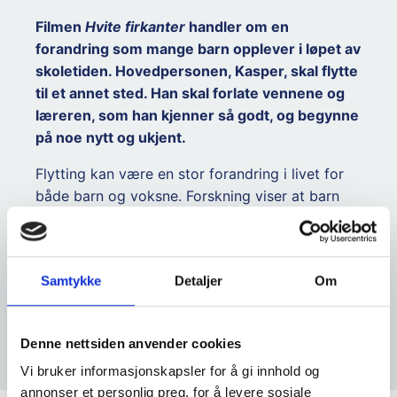
Filmen
Hvite firkanter
handler om en
forandring som mange barn opplever i løpet av
skoletiden. Hovedpersonen, Kasper, skal flytte
til et annet sted. Han skal forlate vennene og
læreren, som han kjenner så godt, og begynne
på noe nytt og ukjent.
Flytting kan være en stor forandring i livet for
både barn og voksne. Forskning viser at barn
som flytter mye i løpet av oppveksten er i
risikogruppen med tanke på psykisk
helseplager. Det er derfor viktig å ha fokus på
Samtykke
Detaljer
Om
hvordan vi kan ivareta barna slik at de beholder
en god psykisk helse når de opplever forandring
og tap.
Denne nettsiden anvender cookies
Vi bruker informasjonskapsler for å gi innhold og
annonser et personlig preg, for å levere sosiale