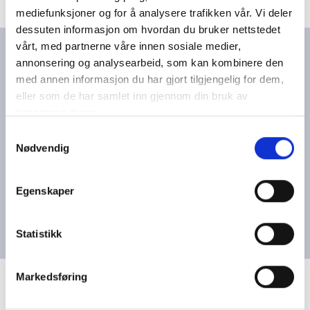
mediefunksjoner og for å analysere trafikken vår. Vi deler
dessuten informasjon om hvordan du bruker nettstedet
vårt, med partnerne våre innen sosiale medier,
Mål:
annonsering og analysearbeid, som kan kombinere den
med annen informasjon du har gjort tilgjengelig for dem,
> identifisere/gjenkjenne følelser og opplevelser
eller som de har samlet inn gjennom din bruk av
fra eget liv
tjenestene deres.
> få innsikt i hvordan andre har det når de
S
opplever forandring og tap
Nødvendig
a
> følelsesbevissthet og på hvordan de kan
m
snakke om følelsene sine
t
Egenskaper
> hva de kan gjøre for å få det bedre
y
> hvordan de kan støtte andre
k
k
Statistikk
e
v
Markedsføring
a
l