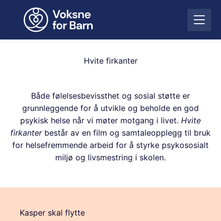
H
o
Å
p
p
p
n
t
e
i
Hvite firkanter
m
l
e
i
n
n
Både følelsesbevissthet og sosial støtte er
y
n
grunnleggende for å utvikle og beholde en god
h
psykisk helse når vi møter motgang i livet.
Hvite
o
firkanter
består av en film og samtaleopplegg til bruk
l
for helsefremmende arbeid for å styrke psykososialt
d
miljø og livsmestring i skolen.
Kasper skal flytte