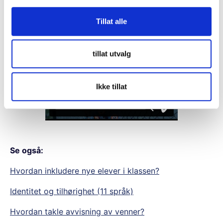
g
Se filmen «Hvite firkanter»
Tillat alle
tillat utvalg
Ikke tillat
Se også:
Hvordan inkludere nye elever i klassen?
Identitet og tilhørighet (11 språk)
Hvordan takle avvisning av venner?