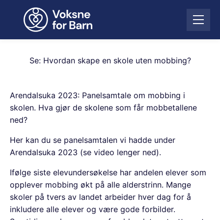
H
o
Å
p
p
p
n
t
e
i
Se: Hvordan skape en skole uten mobbing?
m
l
e
i
n
n
Arendalsuka 2023: Panelsamtale om mobbing i
y
n
skolen. Hva gjør de skolene som får mobbetallene
h
ned?
o
l
Her kan du se panelsamtalen vi hadde under
d
Arendalsuka 2023 (se video lenger ned).
Ifølge siste elevundersøkelse har andelen elever som
opplever mobbing økt på alle alderstrinn. Mange
skoler på tvers av landet arbeider hver dag for å
inkludere alle elever og være gode forbilder.