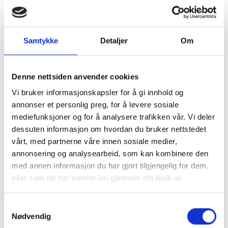
Samtykke
Detaljer
Om
Program:
10.30 Velkommen ved generalsekretær i
Denne nettsiden anvender cookies
Voksne for Barn, Signe Horn
10.35 Innspill fra Voksne for Barns
Vi bruker informasjonskapsler for å gi innhold og
ungdomspanel, i samtale med Karin Källsmyr,
annonser et personlig preg, for å levere sosiale
fagsjef i Voksne for Barn
mediefunksjoner og for å analysere trafikken vår. Vi deler
10.50 Mobbeombudet i Oslo Henrik Raustøl –
dessuten informasjon om hvordan du bruker nettstedet
«Et inkluderende skolemiljø for alle»
vårt, med partnerne våre innen sosiale medier,
11.05 Panelsamtale:
annonsering og analysearbeid, som kan kombinere den
– Elise Waagen, andre nestleder, Stortingets
med annen informasjon du har gjort tilgjengelig for dem,
utdannings- og forskningskomité (Ap)
eller som de har samlet inn gjennom din bruk av
– Tore Opdal Hansen, leder av komité for
tjenestene deres.
utdanning i Viken fylke,
fylkesordførerkandidat i Buskerud (Høyre)
S
– Jorunn Søyland, sosiallærer, Brandbu
Nødvendig
a
barneskole