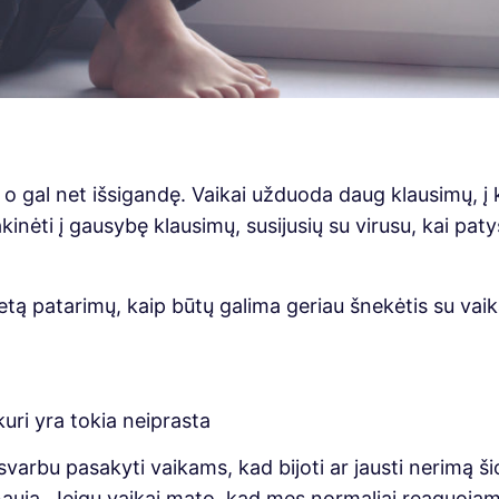
o gal net išsigandę. Vaikai užduoda daug klausimų, į 
kinėti į gausybę klausimų, susijusių su virusu, kai paty
 patarimų, kaip būtų galima geriau šnekėtis su vaikais
kuri yra tokia neiprasta
rbu pasakyti vaikams, kad bijoti ar jausti nerimą šioj
auja. Jeigu vaikai mato, kad mes normaliai reaguojame į