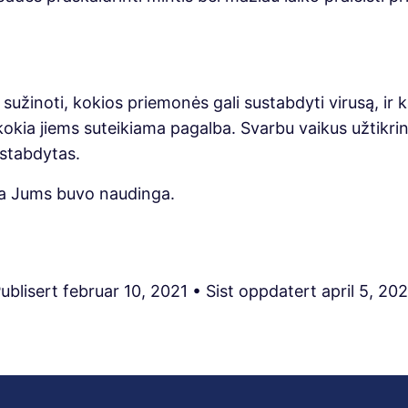
ų sužinoti, kokios priemonės gali sustabdyti virusą, ir
kia jiems suteikiama pagalba. Svarbu vaikus užtikrint
ustabdytas.
ija Jums buvo naudinga.
ublisert
februar 10, 2021
• Sist oppdatert
april 5, 20