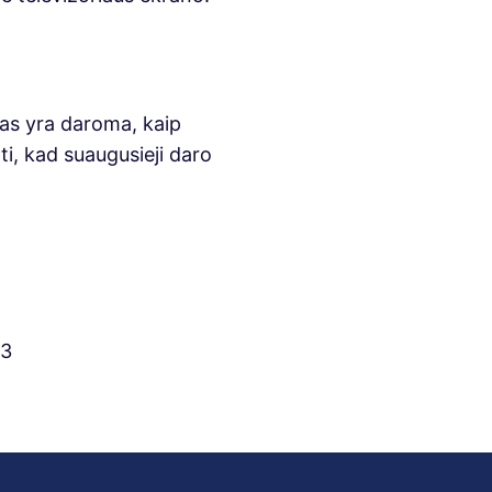
 kas yra daroma, kaip
i, kad suaugusieji daro
23