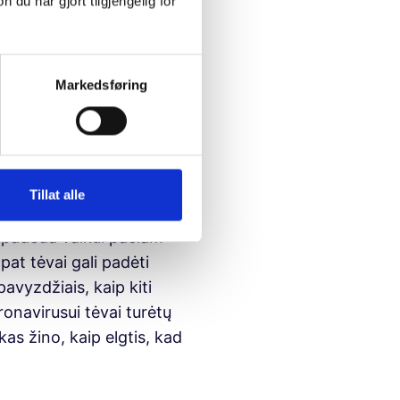
u har gjort tilgjengelig for
neprivalo žinoti
me jam laisvai klausti,
 dėl ko jie nuogastauja.
Markedsføring
i.
Tillat alle
 svarbu tiesiai paklausti
ai padeda vaikui pačiam
 pat tėvai gali padėti
avyzdžiais, kaip kiti
oronavirusui tėvai turėtų
kas žino, kaip elgtis, kad