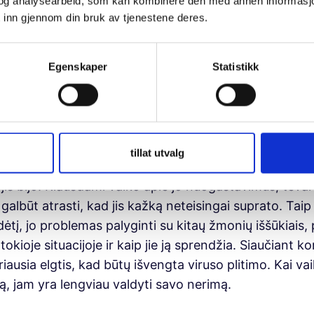
og analysearbeid, som kan kombinere den med annen informasjon d
 inn gjennom din bruk av tjenestene deres.
arbu išklausyti vaikus, būti gerais klausytojais. Tėvai 
duotus klausimus, bet kai vaiką išklausome bei leidžia
 kas vaikams kelia nerimą. Tai padeda geriau suprasti,
Egenskaper
Statistikk
sakytų į vaikų klausimus, net tada, kai to labai nesinor
tillat utvalg
ikui neramu, baisu, tačiau vaikas apie tai nekalba, itin
 jis bijo. Klausdami vaiko apie jo nuogastavimus, tėv
r galbūt atrasti, kad jis kažką neteisingai suprato. Taip
ėtį, jo problemas palyginti su kitaų žmonių iššūkiais, p
tokioje situacijoje ir kaip jie ją sprendžia. Siaučiant k
riausia elgtis, kad būtų išvengta viruso plitimo. Kai vai
ą, jam yra lengviau valdyti savo nerimą.