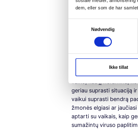
sosiale medier, annonsering 
dem, eller som de har samlet
Visiems tėvams yra itin sv
atsakymus į visus vaikų už
S
patys tuo pačiu sužinome,
Nødvendig
a
Labai svarbu, kad tėvai at
m
t
y
k
Klausti!
k
Ikke tillat
Jeigu tėvai pastebi, kad va
e
vaiko, kas jį neramina, ko
v
a
geriau suprasti situaciją i
l
vaikui suprasti bendrą pad
g
žmonės elgiasi ar jaučiasi 
aptarti su vaikais, kaip ge
sumažintų viruso paplitim