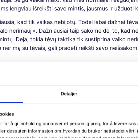
ms lengviau išreikšti savo mintis, jausmus ir užduoti 
usia, kad tik vaikas nebijotų. Todėl labai dažnai tėv
kalo nerimauji». Dažniausiai taip sakome dėl to, kad n
amintų. Deja, tokia tėvų taktika tik sustiprina vaiko ne
vo nerimą su tėvais, gali pradėti reikšti savo neišsako
isti vaikui išsakyti savo nerimą bei baimes ir parodyti 
ėra nieko gėdinga. Kai vaikas gali su suaugusiu pasika
 išsivaduoti iš jų. Geras būdas pradėti pokalbį su vai
Detaljer
i nerimą bei baimę šioje situacijoje. Tai yra nauja ne
g informacijos. Virusas pakeitė mūsų kasdienybę, ir d
tu tikriausiai tai matai ir tau pačiam darosi neramu».
ookies
 for å gi innhold og annonser et personlig preg, for å levere sos
deler dessuten informasjon om hvordan du bruker nettstedet vårt,