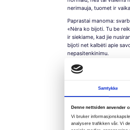
nerimauja, tuomet ir vaika
Paprastai manoma: svarbia
«Nėra ko bijoti. Tu be rei
ir siekiame, kad jie nusir
bijoti net kalbėti apie sa
nepasitenkinimu.
Mes, suaugusieji, turime le
nerimą yra normalu, tai n
baimes, tai padeda vaikui
Samtykke
sako vaikui «Normalu jaust
apie virusą yra labai dau
visų pokyčių bei ateities, 
Denne nettsiden anvender c
Vi bruker informasjonskapsler
analysere trafikken vår. Vi 
Klausyti