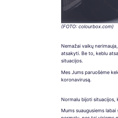
(FOTO: colourbox.com)
Nemažai vaikų nerimauja, 
atsakyti. Be to, keblu atsa
situacijos.
Mes Jums paruošėme keletą
koronavirusą.
Normalu bijoti situacijos, 
Mums suaugusiems labai sva
normalu, nes tai visiems n