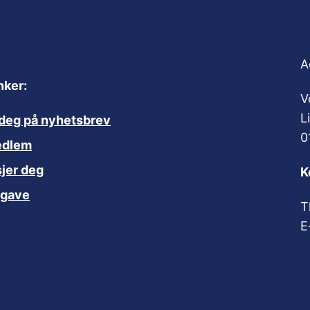
A
nker:
V
L
deg på nyhetsbrev
0
edlem
jer deg
K
 gave
T
E