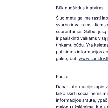
Būk nuoširdus ir atviras
Šiuo metu galima rasti lab
svarbu ir vaikams. Jiems re
suprantamai. Galbūt jūsų v
ir paaiškinti vaikams visą
tinkamu būdu. Yra keletas i
patikimos informacijos api
galėtų būti
www.sam.lrv.l
Pauzė
Dabar informacijos apie v
laiko skirti socialinėms m
informacijos sraute, ypač j
malonų užsiėmimą, kuris pa