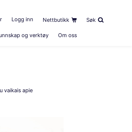
r
Logg inn
Nettbutikk
Søk
unnskap og verktøy
Om oss
u vaikais apie