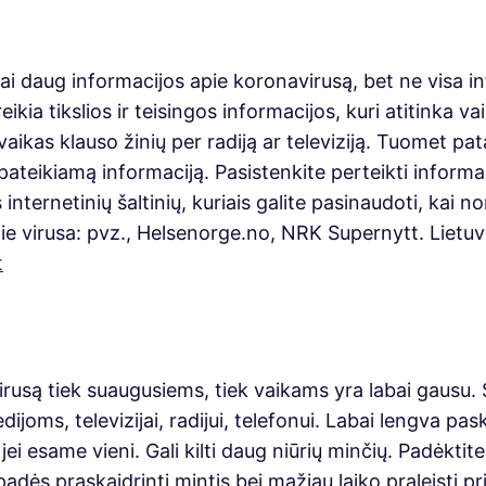
ai daug informacijos apie koronavirusą, bet ne visa in
ikia tikslios ir teisingos informacijos, kuri atitinka va
aikas klauso žinių per radiją ar televiziją. Tuomet pata
 pateikiamą informaciją. Pasistenkite perteikti informa
nternetinių šaltinių, kuriais galite pasinaudoti, kai nori
e virusa: pvz., Helsenorge.no, NRK Supernytt. Lietuvišk
t
irusą tiek suaugusiems, tiek vaikams yra labai gausu.
edijoms, televizijai, radijui, telefonui. Labai lengva p
ei esame vieni. Gali kilti daug niūrių minčių. Padėktite 
dės praskaidrinti mintis bei mažiau laiko praleisti pr