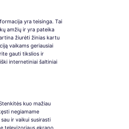
formacija yra teisinga. Tai
ikų amžių ir yra pateika
rtina žiurėti žinias kartu
ciją vaikams geriausiai
te gauti tikslios ir
i internetiniai šaltiniai
 Stenkitės kuo mažiau
askęsti negiamame
sau ir vaikui susirasti
ie televizoriaus ekrano.