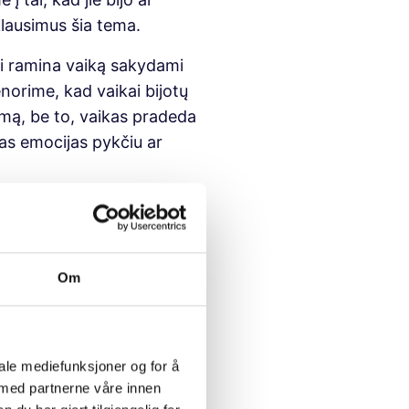
klausimus šia tema.
ai ramina vaiką sakydami
enorime, kad vaikai bijotų
rimą, be to, vaikas pradeda
mas emocijas pykčiu ar
vaikui, kad jausti baimą,
lbėti apie nerimą bei savo
ku apie baimes pasakant
Om
pažįstama padėtis, bet
aug žmonių nerimauja dėl
iale mediefunksjoner og for å
 med partnerne våre innen