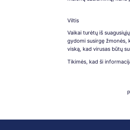
Viltis
Vaikai turėtų iš suagusiųj
gydomi susirgę žmonės, ko
viską, kad virusas būtų s
Tikimės, kad ši informac
P