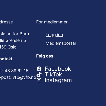
dresse
For medlemmer
oksne for Barn
Logg inn
ille Grensen 5
Medlemsportal
159 Oslo
Følg oss
ontakt
Facebook
lf: 48 89 62 15
TikTok
-post:
vfb@vfb.no
Instagram