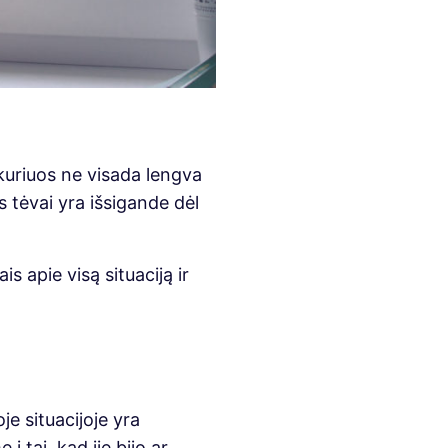
kuriuos ne visada lengva
s tėvai yra išsigande dėl
 apie visą situaciją ir
e situacijoje yra
 tai, kad jie bijo ar