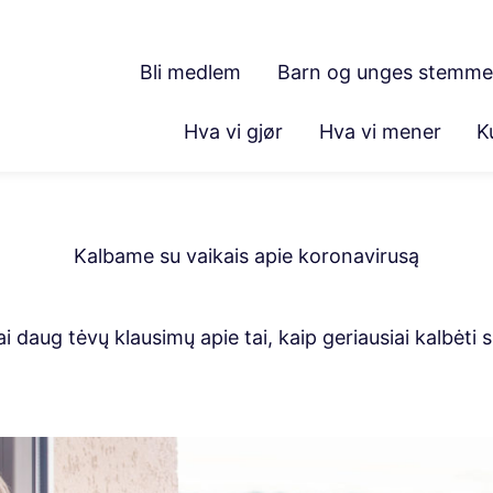
Bli medlem
Barn og unges stemme
Hva vi gjør
Hva vi mener
K
Kalbame su vaikais apie koronavirusą
 daug tėvų klausimų apie tai, kaip geriausiai kalbėti s