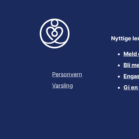
Nyttige le
Meld 
Bli m
Personvern
Engas
Varsling
Gi en