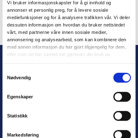
Vi bruker informasjonskapsler for å gi innhold og
Remember Me
annonser et personlig preg, for å levere sosiale
mediefunksjoner og for å analysere trafikken vår. Vi deler
dessuten informasjon om hvordan du bruker nettstedet
vårt, med partnerne våre innen sosiale medier,
annonsering og analysearbeid, som kan kombinere den
Forgot Password
med annen informasjon du har gjort tilgjengelig for dem,
eller som de har samlet inn gjennom din bruk av
tjenestene deres.
S
Nødvendig
a
m
t
Egenskaper
y
k
Personvern
k
Statistikk
Varsling
e
v
Markedsføring
a