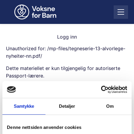
H
o
Å
p
p
p
n
t
e
i
Logg inn
m
l
e
Unauthorized for:
/mp-files/tegneserie-13-alvorlege-
i
n
n
nyheiter-nn.pdf/
y
n
Dette materiellet er kun tilgjengelig for autoriserte
h
o
Passport-lærere.
l
Username
d
Samtykke
Detaljer
Om
Password
Denne nettsiden anvender cookies