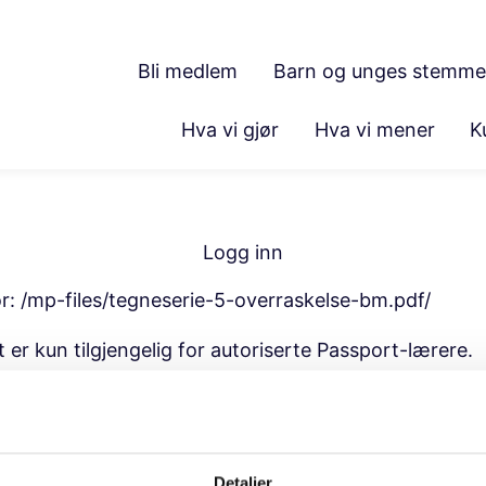
Bli medlem
Barn og unges stemme
Hva vi gjør
Hva vi mener
K
Logg inn
or:
/mp-files/tegneserie-5-overraskelse-bm.pdf/
t er kun tilgjengelig for autoriserte Passport-lærere.
Detaljer