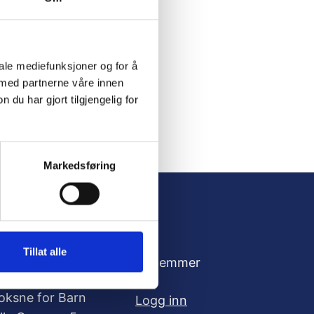
iale mediefunksjoner og for å
 med partnerne våre innen
u har gjort tilgjengelig for
Markedsføring
Tillat alle
dresse
For medlemmer
oksne for Barn
Logg inn