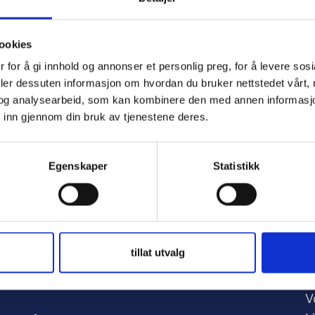
ookies
 for å gi innhold og annonser et personlig preg, for å levere sos
e
deler dessuten informasjon om hvordan du bruker nettstedet vårt,
og analysearbeid, som kan kombinere den med annen informasjon d
 inn gjennom din bruk av tjenestene deres.
d
Egenskaper
Statistikk
tillat utvalg
A
nker:
V