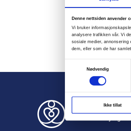
Password
Denne nettsiden anvender c
Vi bruker informasjonskapsler
Remember M
analysere trafikken vår. Vi 
sosiale medier, annonsering 
dem, eller som de har samlet
S
Forgot Passwor
Nødvendig
a
m
t
y
k
k
Ikke tillat
e
Nyttige le
v
a