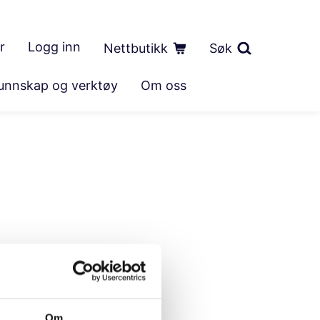
r
Logg inn
Nettbutikk
Søk
unnskap og verktøy
Om oss
Om