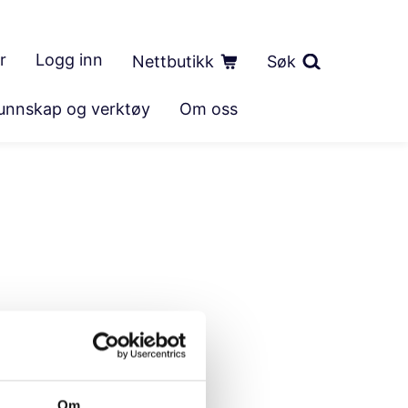
r
Logg inn
Nettbutikk
Søk
unnskap og verktøy
Om oss
Om