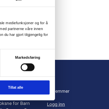
iale mediefunksjoner og for å
 med partnerne våre innen
u har gjort tilgjengelig for
Markedsføring
Tillat alle
dresse
For medlemmer
oksne for Barn
Logg inn