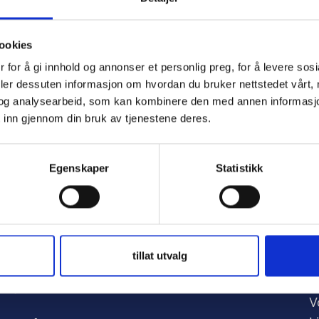
ookies
 for å gi innhold og annonser et personlig preg, for å levere sos
e
deler dessuten informasjon om hvordan du bruker nettstedet vårt,
og analysearbeid, som kan kombinere den med annen informasjon d
 inn gjennom din bruk av tjenestene deres.
d
Egenskaper
Statistikk
tillat utvalg
A
nker:
V