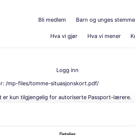
Bli medlem
Barn og unges stemme
Hva vi gjør
Hva vi mener
K
Logg inn
or:
/mp-files/tomme-situasjonskort.pdf/
t er kun tilgjengelig for autoriserte Passport-lærere.
Detaljer