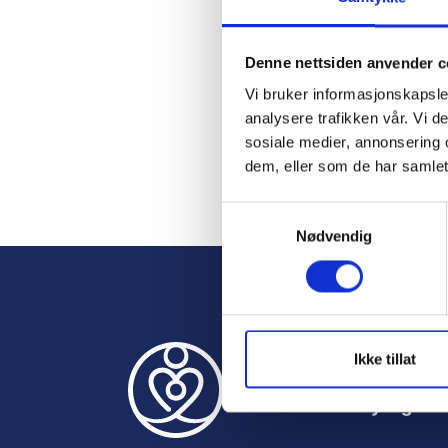
Password
Denne nettsiden anvender c
Vi bruker informasjonskapsler
Remember M
analysere trafikken vår. Vi 
sosiale medier, annonsering 
dem, eller som de har samlet
S
Forgot Passwor
Nødvendig
a
m
t
y
k
k
Ikke tillat
e
Nyttige le
v
a