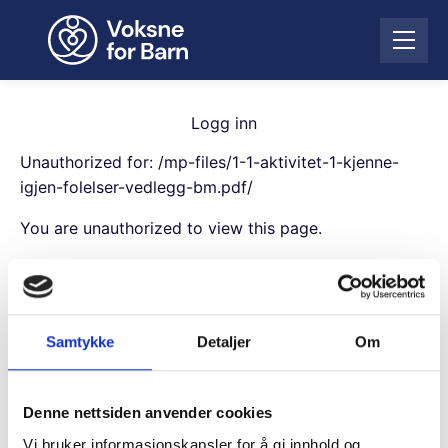
H
o
Å
p
p
p
n
t
e
i
Logg inn
m
l
e
Unauthorized for:
/mp-files/1-1-aktivitet-1-kjenne-
i
n
n
igjen-folelser-vedlegg-bm.pdf/
y
n
You are unauthorized to view this page.
h
o
Username
l
d
Samtykke
Detaljer
Om
Password
Denne nettsiden anvender cookies
Remember Me
Vi bruker informasjonskapsler for å gi innhold og