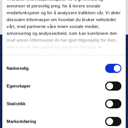
annonser et personlig preg, for å levere sosiale
mediefunksjoner og for å analysere trafikken vår. Vi deler
dessuten informasjon om hvordan du bruker nettstedet
vårt, med partnerne våre innen sosiale medier,
Forgot Password
annonsering og analysearbeid, som kan kombinere den
med annen informasjon du har gjort tilgjengelig for dem,
eller som de har samlet inn gjennom din bruk av
tjenestene deres.
S
Nødvendig
a
m
t
Egenskaper
y
Personvern
k
Varsling
k
Statistikk
e
v
Markedsføring
a