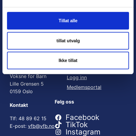
Nyttige lenker:
l
g
Meld deg på nyhetsbrev
Tillat alle
Bli medlem
Engasjer deg
tillat utvalg
Gi en gave
Ikke tillat
Adresse
For medlemmer
Voksne for Barn
Logg inn
Lille Grensen 5
Medlemsportal
0159 Oslo
Følg oss
Kontakt
Facebook
Tlf: 48 89 62 15
TikTok
E-post:
vfb@vfb.no
Instagram