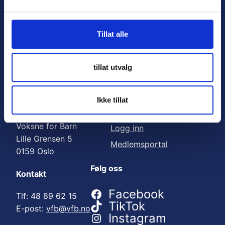
Nyttige lenker:
l
g
Meld deg på nyhetsbrev
Tillat alle
Bli medlem
Engasjer deg
tillat utvalg
Gi en gave
Ikke tillat
Adresse
For medlemmer
Voksne for Barn
Logg inn
Lille Grensen 5
Medlemsportal
0159 Oslo
Følg oss
Kontakt
Facebook
Tlf: 48 89 62 15
TikTok
E-post:
vfb@vfb.no
Instagram