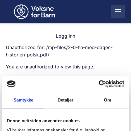
H
o
Å
p
p
p
n
t
e
i
Logg inn
m
l
e
Unauthorized for:
/mp-files/2-0-ha-med-dagen-
i
n
n
historien-polsk.pdf/
y
n
You are unauthorized to view this page.
h
o
Username
l
d
Samtykke
Detaljer
Om
Password
Denne nettsiden anvender cookies
Remember Me
Vi bruker informasjonskapsler for å gi innhold og