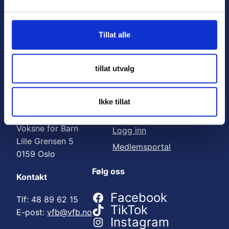
Nyttige lenker:
l
g
Meld deg på nyhetsbrev
Tillat alle
Bli medlem
Engasjer deg
tillat utvalg
Gi en gave
Ikke tillat
Adresse
For medlemmer
Voksne for Barn
Logg inn
Lille Grensen 5
Medlemsportal
0159 Oslo
Følg oss
Kontakt
Facebook
Tlf: 48 89 62 15
TikTok
E-post:
vfb@vfb.no
Instagram