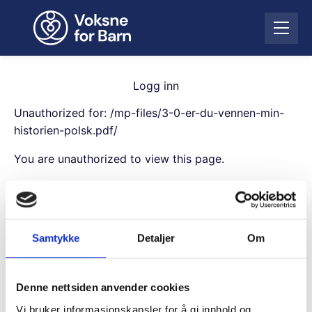
H
o
Å
p
p
p
n
t
e
i
Logg inn
m
l
e
Unauthorized for:
/mp-files/3-0-er-du-vennen-min-
i
n
n
historien-polsk.pdf/
y
n
You are unauthorized to view this page.
h
o
Username
l
d
Samtykke
Detaljer
Om
Password
Denne nettsiden anvender cookies
Remember Me
Vi bruker informasjonskapsler for å gi innhold og