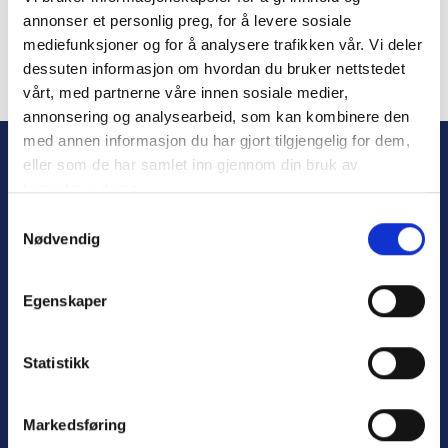
annonser et personlig preg, for å levere sosiale
mediefunksjoner og for å analysere trafikken vår. Vi deler
dessuten informasjon om hvordan du bruker nettstedet
vårt, med partnerne våre innen sosiale medier,
Forgot Password
annonsering og analysearbeid, som kan kombinere den
med annen informasjon du har gjort tilgjengelig for dem,
eller som de har samlet inn gjennom din bruk av
tjenestene deres.
S
Nødvendig
a
m
t
Egenskaper
y
Personvern
k
Varsling
k
Statistikk
e
v
Markedsføring
a