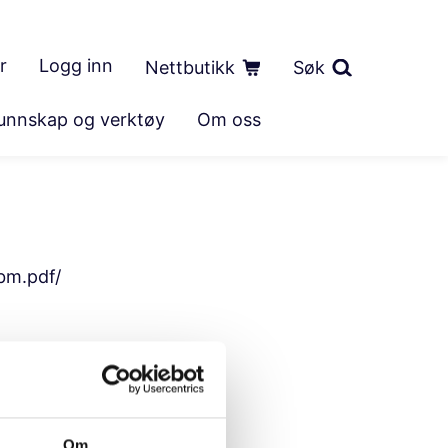
r
Logg inn
Nettbutikk
Søk
unnskap og verktøy
Om oss
bm.pdf/
Om