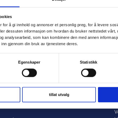
ookies
 for å gi innhold og annonser et personlig preg, for å levere sos
e
deler dessuten informasjon om hvordan du bruker nettstedet vårt,
og analysearbeid, som kan kombinere den med annen informasjon d
 inn gjennom din bruk av tjenestene deres.
d
Egenskaper
Statistikk
tillat utvalg
A
nker:
V