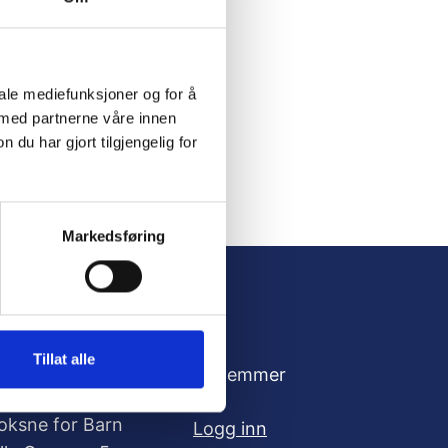
iale mediefunksjoner og for å
 med partnerne våre innen
u har gjort tilgjengelig for
Markedsføring
Tillat alle
dresse
For medlemmer
oksne for Barn
Logg inn