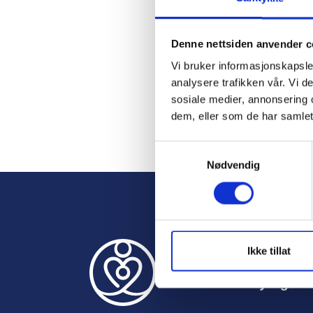
Password
Denne nettsiden anvender c
Vi bruker informasjonskapsler
Remember M
analysere trafikken vår. Vi 
sosiale medier, annonsering 
dem, eller som de har samlet
S
Forgot Passwor
Nødvendig
a
m
t
y
k
k
Ikke tillat
e
Nyttige le
v
a