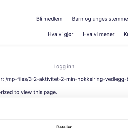
Bli medlem
Barn og unges stemme
Hva vi gjør
Hva vi mener
K
Logg inn
or:
/mp-files/3-2-aktivitet-2-min-nokkelring-vedlegg-
rized to view this page.
Detaljer