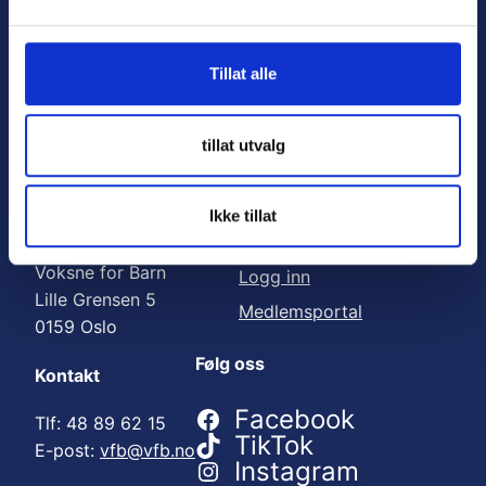
Nyttige lenker:
l
g
Meld deg på nyhetsbrev
Tillat alle
Bli medlem
Engasjer deg
tillat utvalg
Gi en gave
Ikke tillat
Adresse
For medlemmer
Voksne for Barn
Logg inn
Lille Grensen 5
Medlemsportal
0159 Oslo
Følg oss
Kontakt
Facebook
Tlf: 48 89 62 15
TikTok
E-post:
vfb@vfb.no
Instagram