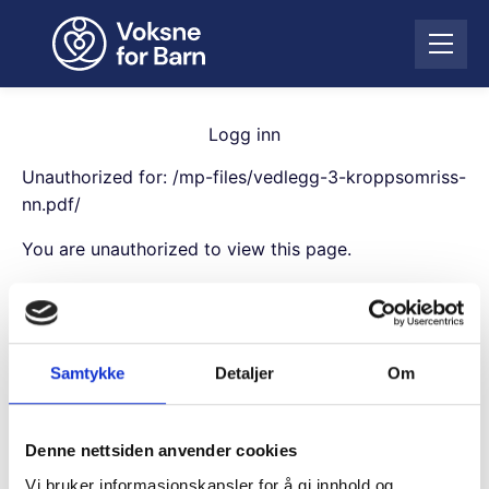
H
o
Å
p
p
p
n
t
e
i
Logg inn
m
l
e
Unauthorized for:
/mp-files/vedlegg-3-kroppsomriss-
i
n
n
nn.pdf/
y
n
You are unauthorized to view this page.
h
o
Username
l
d
Samtykke
Detaljer
Om
Password
Denne nettsiden anvender cookies
Remember Me
Vi bruker informasjonskapsler for å gi innhold og