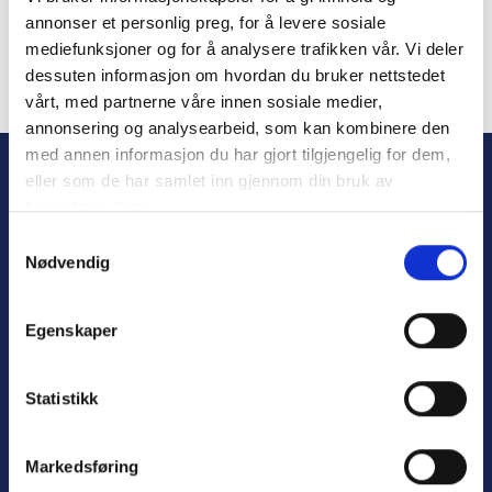
annonser et personlig preg, for å levere sosiale
mediefunksjoner og for å analysere trafikken vår. Vi deler
dessuten informasjon om hvordan du bruker nettstedet
vårt, med partnerne våre innen sosiale medier,
Forgot Password
annonsering og analysearbeid, som kan kombinere den
med annen informasjon du har gjort tilgjengelig for dem,
eller som de har samlet inn gjennom din bruk av
tjenestene deres.
S
Nødvendig
a
m
t
Egenskaper
y
Personvern
k
Varsling
k
Statistikk
e
v
Markedsføring
a