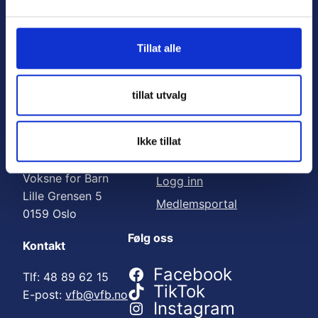
Nyttige lenker:
l
g
Meld deg på nyhetsbrev
Tillat alle
Bli medlem
Engasjer deg
tillat utvalg
Gi en gave
Ikke tillat
Adresse
For medlemmer
Voksne for Barn
Logg inn
Lille Grensen 5
Medlemsportal
0159 Oslo
Følg oss
Kontakt
Facebook
Tlf: 48 89 62 15
TikTok
E-post:
vfb@vfb.no
Instagram