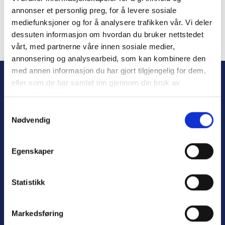
annonser et personlig preg, for å levere sosiale
mediefunksjoner og for å analysere trafikken vår. Vi deler
dessuten informasjon om hvordan du bruker nettstedet
vårt, med partnerne våre innen sosiale medier,
Forgot Password
annonsering og analysearbeid, som kan kombinere den
med annen informasjon du har gjort tilgjengelig for dem,
eller som de har samlet inn gjennom din bruk av
tjenestene deres.
S
Nødvendig
a
m
t
Egenskaper
y
Personvern
k
Varsling
k
Statistikk
e
v
Markedsføring
a