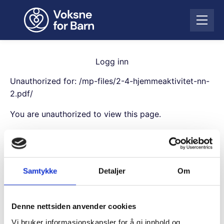
H
o
Å
p
p
p
n
t
e
i
Logg inn
m
l
e
Unauthorized for:
/mp-files/2-4-hjemmeaktivitet-nn-
i
n
n
2.pdf/
y
n
You are unauthorized to view this page.
h
o
Username
l
d
Samtykke
Detaljer
Om
Password
Denne nettsiden anvender cookies
Remember Me
Vi bruker informasjonskapsler for å gi innhold og