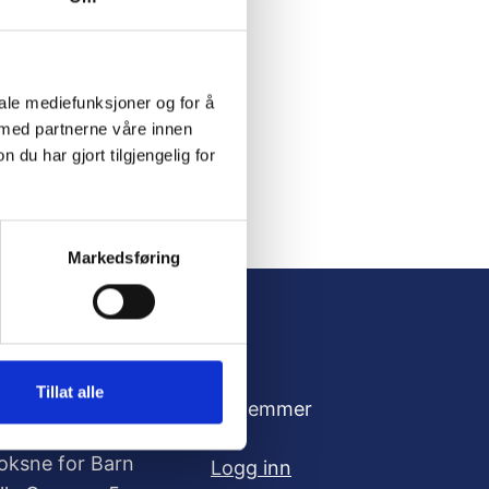
iale mediefunksjoner og for å
 med partnerne våre innen
u har gjort tilgjengelig for
Markedsføring
Tillat alle
dresse
For medlemmer
oksne for Barn
Logg inn