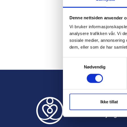
Password
Denne nettsiden anvender c
Vi bruker informasjonskapsler
Remember M
analysere trafikken vår. Vi 
sosiale medier, annonsering 
dem, eller som de har samlet
S
Forgot Passwor
Nødvendig
a
m
t
y
k
k
Ikke tillat
e
Nyttige le
v
a