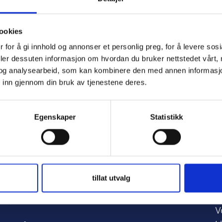
ookies
 for å gi innhold og annonser et personlig preg, for å levere sos
e
deler dessuten informasjon om hvordan du bruker nettstedet vårt,
og analysearbeid, som kan kombinere den med annen informasjon d
 inn gjennom din bruk av tjenestene deres.
d
Egenskaper
Statistikk
tillat utvalg
A
nker:
V