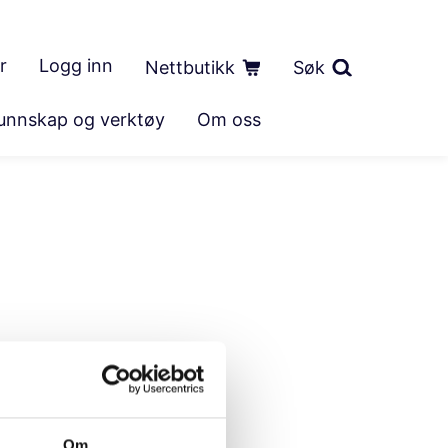
r
Logg inn
Nettbutikk
Søk
unnskap og verktøy
Om oss
Om