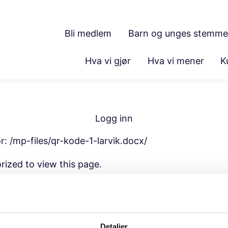
Bli medlem
Barn og unges stemme
Hva vi gjør
Hva vi mener
K
Logg inn
or:
/mp-files/qr-kode-1-larvik.docx/
rized to view this page.
Detaljer