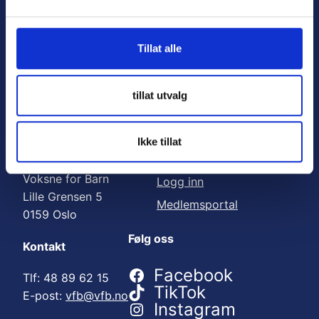
Nyttige lenker:
l
g
Meld deg på nyhetsbrev
Tillat alle
Bli medlem
Engasjer deg
tillat utvalg
Gi en gave
Ikke tillat
Adresse
For medlemmer
Voksne for Barn
Logg inn
Lille Grensen 5
Medlemsportal
0159 Oslo
Følg oss
Kontakt
Facebook
Tlf: 48 89 62 15
TikTok
E-post:
vfb@vfb.no
Instagram