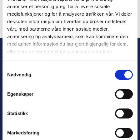
annonser et personlig preg, for å levere sosiale
mediefunksjoner og for å analysere trafikken vår. Vi deler
dessuten informasjon om hvordan du bruker nettstedet
vårt, med partnerne våre innen sosiale medier,
Forgot Password
annonsering og analysearbeid, som kan kombinere den
med annen informasjon du har gjort tilgjengelig for dem,
eller som de har samlet inn gjennom din bruk av
tjenestene deres.
S
Nødvendig
a
m
t
Egenskaper
y
Personvern
k
Varsling
k
Statistikk
e
v
Markedsføring
a