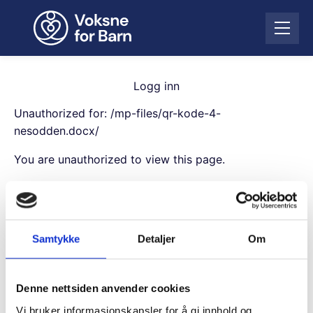
H
o
Å
p
p
p
n
t
e
i
Logg inn
m
l
e
Unauthorized for:
/mp-files/qr-kode-4-
i
n
n
nesodden.docx/
y
n
You are unauthorized to view this page.
h
o
Username
l
d
Samtykke
Detaljer
Om
Password
Denne nettsiden anvender cookies
Remember Me
Vi bruker informasjonskapsler for å gi innhold og