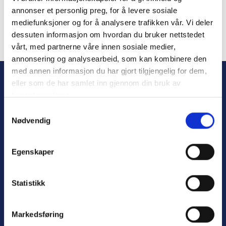
annonser et personlig preg, for å levere sosiale
mediefunksjoner og for å analysere trafikken vår. Vi deler
dessuten informasjon om hvordan du bruker nettstedet
vårt, med partnerne våre innen sosiale medier,
Forgot Password
annonsering og analysearbeid, som kan kombinere den
med annen informasjon du har gjort tilgjengelig for dem,
eller som de har samlet inn gjennom din bruk av
tjenestene deres.
S
Nødvendig
a
m
t
Egenskaper
y
Personvern
k
Varsling
k
Statistikk
e
v
Markedsføring
a