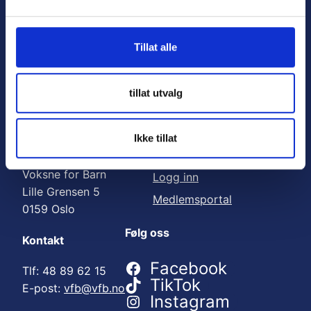
Nyttige lenker:
l
g
Meld deg på nyhetsbrev
Tillat alle
Bli medlem
Engasjer deg
tillat utvalg
Gi en gave
Ikke tillat
Adresse
For medlemmer
Voksne for Barn
Logg inn
Lille Grensen 5
Medlemsportal
0159 Oslo
Følg oss
Kontakt
Facebook
Tlf: 48 89 62 15
TikTok
E-post:
vfb@vfb.no
Instagram