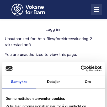
H
o
Å
p
p
p
n
t
e
i
Logg inn
m
l
e
Unauthorized for:
/mp-files/foreldreevaluering-2-
i
n
n
rakkestad.pdf/
y
n
You are unauthorized to view this page.
h
o
Username
l
d
Samtykke
Detaljer
Om
Password
Denne nettsiden anvender cookies
Remember Me
Vi bruker informasjonskapsler for å gi innhold og