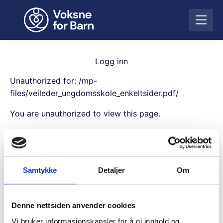
H
o
Å
p
p
p
n
t
e
i
Logg inn
m
l
e
Unauthorized for:
/mp-
i
n
n
files/veileder_ungdomsskole_enkeltsider.pdf/
y
n
You are unauthorized to view this page.
h
o
Username
l
d
Samtykke
Detaljer
Om
Password
Denne nettsiden anvender cookies
Remember Me
Vi bruker informasjonskapsler for å gi innhold og