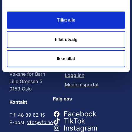
Nyttige lenker:
l
g
Meld deg på nyhetsbrev
Tillat alle
Bli medlem
Engasjer deg
tillat utvalg
Gi en gave
Ikke tillat
Adresse
For medlemmer
Voksne for Barn
Logg inn
Lille Grensen 5
Medlemsportal
0159 Oslo
Følg oss
Kontakt
Facebook
Tlf: 48 89 62 15
TikTok
E-post:
vfb@vfb.no
Instagram