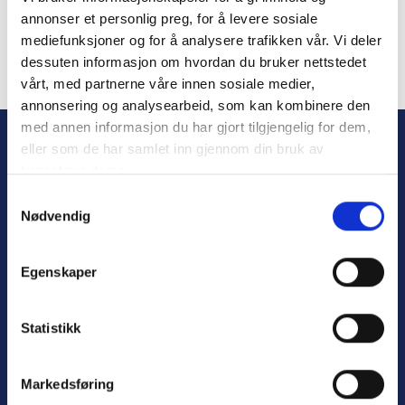
annonser et personlig preg, for å levere sosiale
mediefunksjoner og for å analysere trafikken vår. Vi deler
dessuten informasjon om hvordan du bruker nettstedet
vårt, med partnerne våre innen sosiale medier,
Forgot Password
annonsering og analysearbeid, som kan kombinere den
med annen informasjon du har gjort tilgjengelig for dem,
eller som de har samlet inn gjennom din bruk av
tjenestene deres.
S
Nødvendig
a
m
t
Egenskaper
y
Personvern
k
Varsling
k
Statistikk
e
v
Markedsføring
a