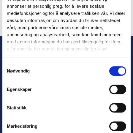
annonser et personlig preg, for å levere sosiale
mediefunksjoner og for å analysere trafikken vår. Vi deler
dessuten informasjon om hvordan du bruker nettstedet
vårt, med partnerne våre innen sosiale medier,
Forgot Password
annonsering og analysearbeid, som kan kombinere den
med annen informasjon du har gjort tilgjengelig for dem,
eller som de har samlet inn gjennom din bruk av
tjenestene deres.
S
Nødvendig
a
m
t
Egenskaper
y
Personvern
k
Varsling
k
Statistikk
e
v
Markedsføring
a