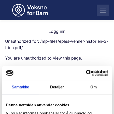
H
o
Å
p
p
p
n
t
e
i
Logg inn
m
l
e
Unauthorized for:
/mp-files/eples-venner-historien-3-
i
n
n
trinn.pdf/
y
n
You are unauthorized to view this page.
h
o
Username
l
d
Samtykke
Detaljer
Om
Password
Denne nettsiden anvender cookies
Remember Me
Vi bruker informasjonskapsler for å gi innhold og