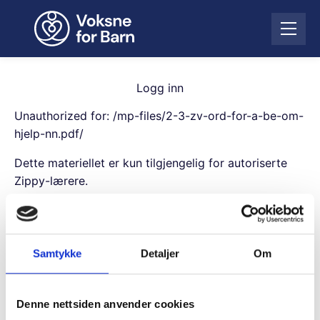
H
o
Å
p
p
p
n
t
e
i
Logg inn
m
l
e
Unauthorized for:
/mp-files/2-3-zv-ord-for-a-be-om-
i
n
n
hjelp-nn.pdf/
y
n
Dette materiellet er kun tilgjengelig for autoriserte
h
o
Zippy-lærere.
l
Username
d
Samtykke
Detaljer
Om
Password
Denne nettsiden anvender cookies