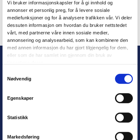
Vi bruker informasjonskapsler for å gi innhold og
Remember Me
annonser et personlig preg, for å levere sosiale
mediefunksjoner og for å analysere trafikken vår. Vi deler
dessuten informasjon om hvordan du bruker nettstedet
vårt, med partnerne våre innen sosiale medier,
annonsering og analysearbeid, som kan kombinere den
Forgot Password
med annen informasjon du har gjort tilgjengelig for dem,
eller som de har samlet inn gjennom din bruk av
tjenestene deres.
S
Nødvendig
a
m
t
Egenskaper
y
k
Personvern
k
Statistikk
Varsling
e
v
Markedsføring
a